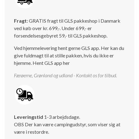
Isabella Opstillingsvejledninger
GPDR - Optagelse af foto og video
Fragt:
GRATIS fragt til GLS pakkeshop i Danmark
ved køb over kr. 699,-. Under 699,- er
GPDR - KG Camping Kundeklub
forsendelsesgebyret 59,- til GLS pakkeshop.
Ved hjemmelevering hent gerne GLS app. Her kan du
give fuldmagt til at stille pakken, hvis du ikke er
hjemme.
Hent GLS app her
Færøerne, Grønland og udland - Kontakt os for tilbud.
Leveringstid
1-3 arbejdsdage.
OBS Der kan være campingudstyr, som viser sig at
være i restordre.