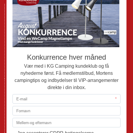
Nye Campingvogne
Nye Autocampere og Vans
Brugte Campingvogne
Brugte Autocampere og Vans
Webshop
Værksted
Mortens Campingtips
KG Camping Kundeklub
Nyheder
Adria
Adria Vans
Adria Autocampere
Eriba
Fendt
Hobby
Randger Van