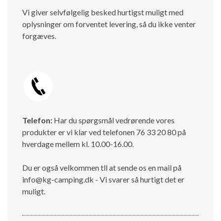
Vi giver selvfølgelig besked hurtigst muligt med
oplysninger om forventet levering, så du ikke venter
forgæves.
Telefon:
Har du spørgsmål vedrørende vores
produkter er vi klar ved telefonen 76 33 20 80 på
hverdage mellem kl. 10.00-16.00.
Du er også velkommen tll at sende os en mail på
info@kg-camping.dk - Vi svarer så hurtigt det er
muligt.