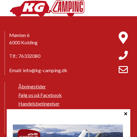
Mønten 6
6000 Kolding
Tlf.: 76332080
Email:
info@kg-camping.dk
Åbningstider
Følg os på Facebook
Handelsbetingelser
Cookie politik
Databeskyttelse GDPR
GPDR - Optagelse af foto og video