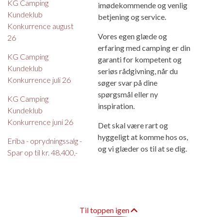
KG Camping
imødekommende og venlig
Kundeklub
betjening og service.
Konkurrence august
Vores egen glæde og
26
erfaring med camping er din
KG Camping
garanti for kompetent og
Kundeklub
seriøs rådgivning, når du
Konkurrence juli 26
søger svar på dine
spørgsmål eller ny
KG Camping
inspiration.
Kundeklub
Konkurrence juni 26
Det skal være rart og
hyggeligt at komme hos os,
Eriba - oprydningssalg -
og vi glæder os til at se dig.
Spar op til kr. 48.400,-
Til toppen igen