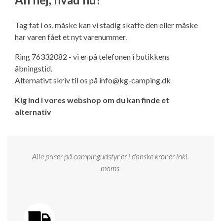
Ny campingvogn - godt at vide
Adria Astella
Next
Hobby Prestige
Adria Coral
Internet i campingvognen
GRØN Virksomhed
Tag fat i os, måske kan vi stadig skaffe den eller måske
Vil du sælge din campingvogn?
Hobby Maxia
Lille campingvogn
Adria Compact
Aircondition og klimaanlæg
har varen fået et nyt varenummer.
Tuxer måleskemaer
Ring 76332082 - vi er på telefonen i butikkens
Brugte telte og udstyr
Finansiering af campingvogn
Gas-komfort i din campingvogn
åbningstid.
Sikker handel
Alternativt skriv til os på
info@kg-camping.dk
Isabella fortelte
Forsikring af campingvogn
E-trailer kontrol- og sikkerhedsapp
Kig ind i vores webshop om du kan finde et
Klagemuligheder
alternativ
Camping erhverv
Isabella Fortelte
Byvand - rindende vand i campingvognen
Konkurrenceregler
Isabella Lufttelte
3 spændende ideer til campingvognen
Alle priser på campingudstyr er i danske kroner inkl.
Handelsbetingelser - webshop
moms.
Isabella weekend- og vinterfortelte
GPS tracker til autocamper og campingvogn
Cookie & Privatlivspolitik
Isabella fortelte til specialvogne
Persondata