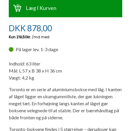
Ny campingvogn - godt at vide
Adria Astella
Next
Hobby Prestige
Adria Coral
Internet i campingvognen
Læg I Kurven
GRØN Virksomhed
Vil du sælge din campingvogn?
Hobby Maxia
Lille campingvogn
Adria Compact
Aircondition og klimaanlæg
DKK
878,00
Tuxer måleskemaer
Brugte telte og udstyr
Finansiering af campingvogn
Gas-komfort i din campingvogn
Sikker handel
På lager lev. 1-3 dage
Isabella fortelte
Forsikring af campingvogn
E-trailer kontrol- og sikkerhedsapp
Klagemuligheder
Indhold: 63 liter
Camping erhverv
Isabella Fortelte
Byvand - rindende vand i campingvognen
Mål: L 57 x B 38 x H 36 cm
Vægt: 4,2 kg
Konkurrenceregler
Isabella Lufttelte
3 spændende ideer til campingvognen
Toronto er en serie af aluminiumsbokse med låg. I kanten
Handelsbetingelser - webshop
af låget ligger en skumgummiliste, der gør lukningen
Isabella weekend- og vinterfortelte
GPS tracker til autocamper og campingvogn
meget tæt. En forhøjning langs kanten af låget gør
boksene velegnede til at stable. Der er bærehåndtag på
Cookie & Privatlivspolitik
både fronten og på siderne.
Isabella fortelte til specialvogne
Persondata
Toronto-boksene findes i 5 størrelser – derudover kan