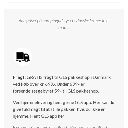
Alle priser på campingudstyr er i danske kroner inkl.
moms.
Fragt:
GRATIS fragt til GLS pakkeshop i Danmark
ved køb over kr. 699,-. Under 699,- er
forsendelsesgebyret 59,- til GLS pakkeshop.
Ved hjemmelevering hent gerne GLS app. Her kan du
give fuldmagt til at stille pakken, hvis du ikke er
hjemme.
Hent GLS app her
Færøerne, Grønland og udland - Kontakt os for tilbud.