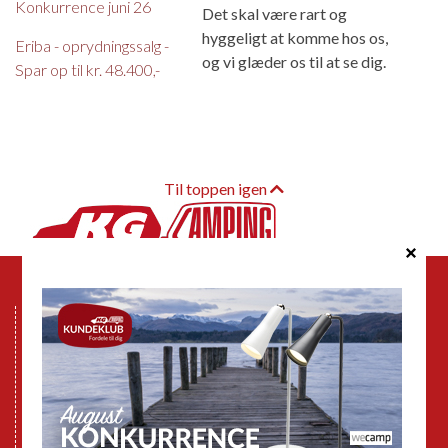
Konkurrence juni 26
Det skal være rart og
hyggeligt at komme hos os,
Eriba - oprydningssalg -
og vi glæder os til at se dig.
Spar op til kr. 48.400,-
Til toppen igen
Mønten 6
6000 Kolding
Tlf.: 76332080
Email:
info@kg-camping.dk