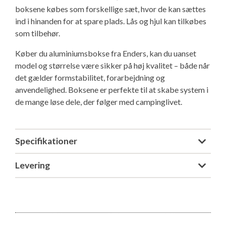
boksene købes som forskellige sæt, hvor de kan sættes
Isabella Opstillingsvejledninger
ind i hinanden for at spare plads. Lås og hjul kan tilkøbes
GPDR - Optagelse af foto og video
som tilbehør.
GPDR - KG Camping Kundeklub
Køber du aluminiumsbokse fra Enders, kan du uanset
model og størrelse være sikker på høj kvalitet – både når
det gælder formstabilitet, forarbejdning og
anvendelighed. Boksene er perfekte til at skabe system i
de mange løse dele, der følger med campinglivet.
Specifikationer
Levering