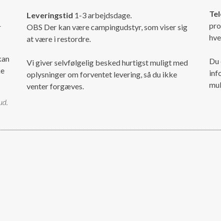
Tel
Leveringstid
1-3 arbejdsdage.
pro
r
OBS Der kan være campingudstyr, som viser sig
hve
at være i restordre.
kan
Du 
Vi giver selvfølgelig besked hurtigst muligt med
ke
inf
oplysninger om forventet levering, så du ikke
mul
venter forgæves.
ud.