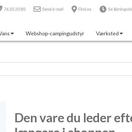
76 33 20 80
Send e-mail
Find os
Se åbningsti
Vans
Webshop-campingudstyr
Værksted
Den vare du leder eft