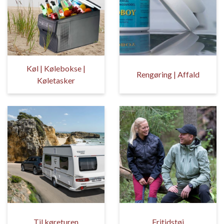
Køl | Kølebokse |
Rengøring | Affald
Køletasker
Til køreturen
Fritidstøj