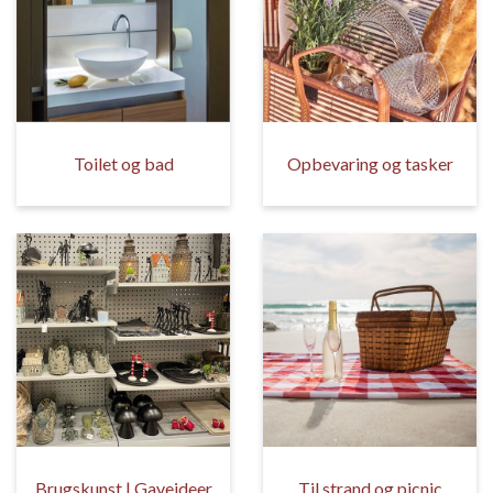
Toilet og bad
Opbevaring og tasker
Brugskunst | Gaveideer
Til strand og picnic