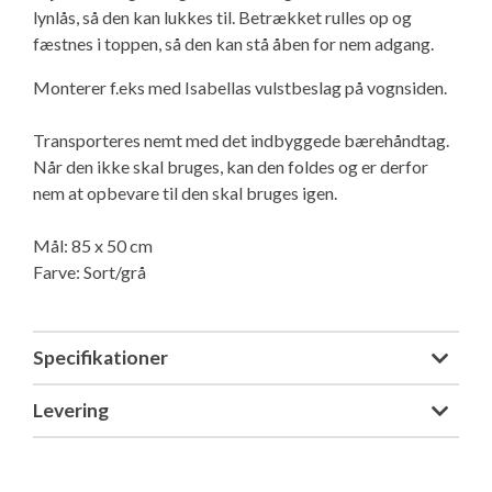
lynlås, så den kan lukkes til. Betrækket rulles op og
Isabella Opstillingsvejledninger
fæstnes i toppen, så den kan stå åben for nem adgang.
GPDR - Optagelse af foto og video
Monterer f.eks med Isabellas vulstbeslag på vognsiden.
GPDR - KG Camping Kundeklub
Transporteres nemt med det indbyggede bærehåndtag.
Når den ikke skal bruges, kan den foldes og er derfor
nem at opbevare til den skal bruges igen.
Mål: 85 x 50 cm
Farve: Sort/grå
Specifikationer
Levering