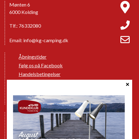
Mønten 6
6000 Kolding
Tlf.: 76332080
Email:
info@kg-camping.dk
Åbningstider
Følg os på Facebook
Handelsbetingelser
Cookie politik
Databeskyttelse GDPR
GPDR - Optagelse af foto og video
Nye Campingvogne
Nye Autocampere og Vans
Brugte Campingvogne