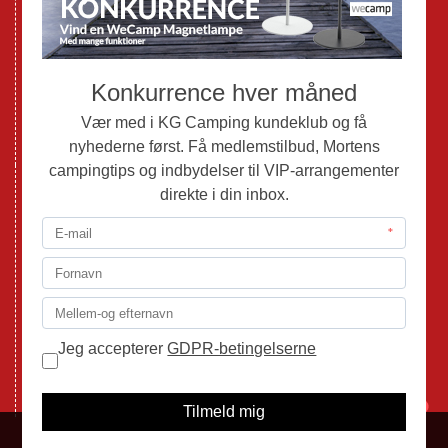
Brugte Autocampere og Vans
Webshop
Værksted
Mortens Campingtips
KG Camping Kundeklub
Nyheder
Adria
Adria Vans
Adria Autocampere
Eriba
Fendt
Hobby
Randger Van
Tabbert
Isabella
1