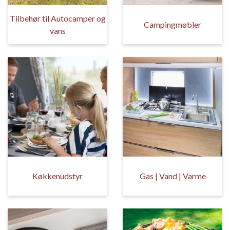
Tilbehør til Autocamper og
Campingmøbler
vans
Køkkenudstyr
Gas | Vand | Varme