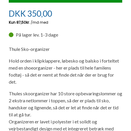
Ny campingvogn - godt at vide
Adria Astella
Next
Hobby Prestige
Adria Coral
Internet i campingvognen
GRØN Virksomhed
DKK
350,00
Vil du sælge din campingvogn?
Hobby Maxia
Lille campingvogn
Adria Compact
Aircondition og klimaanlæg
Tuxer måleskemaer
På lager lev. 1-3 dage
Brugte telte og udstyr
Finansiering af campingvogn
Gas-komfort i din campingvogn
Sikker handel
Thule Sko-organizer
Isabella fortelte
Forsikring af campingvogn
E-trailer kontrol- og sikkerhedsapp
Hold orden i klipklappere, løbesko og balsko i forteltet
Klagemuligheder
med en shoeorganizer - her er plads til hele familens
Camping erhverv
Isabella Fortelte
Byvand - rindende vand i campingvognen
fodtøj - så det er nemt at finde det når der er brug for
Konkurrenceregler
det.
Isabella Lufttelte
3 spændende ideer til campingvognen
Thules skoorganizer har 10 store opbevaringslommer og
Handelsbetingelser - webshop
2 ekstra netlommer i toppen, så der er plads til sko,
Isabella weekend- og vinterfortelte
GPS tracker til autocamper og campingvogn
handsker og lignende, så det er let at finde når det er tid
Cookie & Privatlivspolitik
til at gå tur.
Isabella fortelte til specialvogne
Organizeren er lavet i polyester i et solidt og
Persondata
vejrbestandigt design med et integreret betræk med