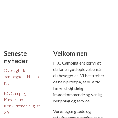
Seneste
Velkommen
nyheder
I KG Camping ønsker vi, at
du får en god oplevelse, når
Oversigt alle
du besøger os. Vi bestræber
kampagner - Netop
os helhjertet på, at du altid
Nu
får en uhøjtidelig,
KG Camping
imødekommende og venlig
Kundeklub
betjening og service.
Konkurrence august
Vores egen glæde og
26
erfaring med camping er din