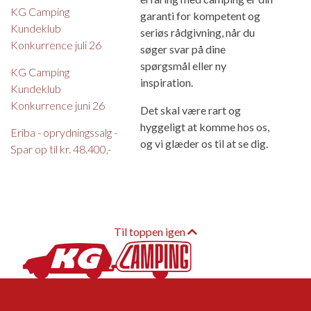
KG Camping
garanti for kompetent og
Kundeklub
seriøs rådgivning, når du
Konkurrence juli 26
søger svar på dine
spørgsmål eller ny
KG Camping
inspiration.
Kundeklub
Konkurrence juni 26
Det skal være rart og
hyggeligt at komme hos os,
Eriba - oprydningssalg -
og vi glæder os til at se dig.
Spar op til kr. 48.400,-
Til toppen igen