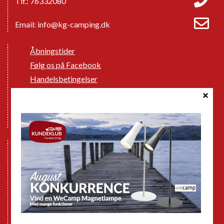
Tlf.: 76332080
Email:
info@kg-camping.dk
Åbningstider
Følg os på Facebook
Handelsbetingelser
Cookie politik
Databeskyttelse GDPR
GPDR - Optagelse af foto og video
Nye Campingvogne
Nye Autocampere og Vans
Brugte Campingvogne
Brugte Autocampere og Vans
Webshop
Værksted