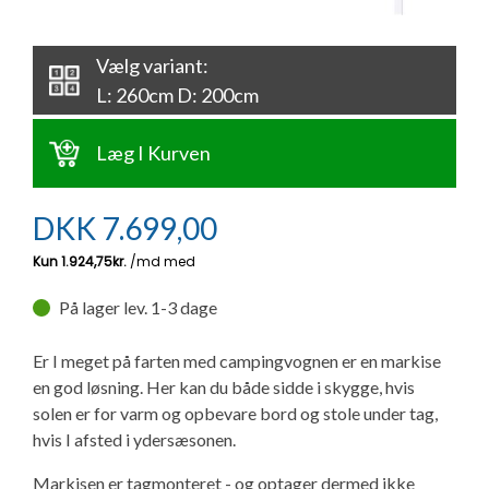
Ny campingvogn - godt at vide
Adria Astella
Next
Hobby Prestige
Adria Coral
Internet i campingvognen
GRØN Virksomhed
Vælg variant:
Vil du sælge din campingvogn?
Hobby Maxia
Lille campingvogn
Adria Compact
Aircondition og klimaanlæg
L: 260cm D: 200cm
Tuxer måleskemaer
Brugte telte og udstyr
Finansiering af campingvogn
Gas-komfort i din campingvogn
Læg I Kurven
Sikker handel
Isabella fortelte
Forsikring af campingvogn
E-trailer kontrol- og sikkerhedsapp
DKK
7.699,00
Klagemuligheder
Camping erhverv
Isabella Fortelte
Byvand - rindende vand i campingvognen
Konkurrenceregler
På lager lev. 1-3 dage
Isabella Lufttelte
3 spændende ideer til campingvognen
Handelsbetingelser - webshop
Er I meget på farten med campingvognen er en markise
Isabella weekend- og vinterfortelte
GPS tracker til autocamper og campingvogn
en god løsning. Her kan du både sidde i skygge, hvis
solen er for varm og opbevare bord og stole under tag,
Cookie & Privatlivspolitik
hvis I afsted i ydersæsonen.
Isabella fortelte til specialvogne
Persondata
Markisen er tagmonteret - og optager dermed ikke