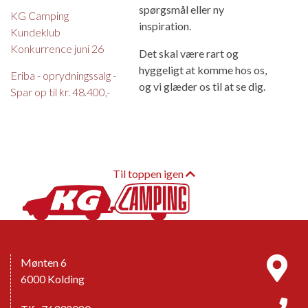
spørgsmål eller ny
KG Camping
inspiration.
Kundeklub
Konkurrence juni 26
Det skal være rart og
hyggeligt at komme hos os,
Eriba - oprydningssalg -
og vi glæder os til at se dig.
Spar op til kr. 48.400,-
Til toppen igen
Mønten 6
6000 Kolding