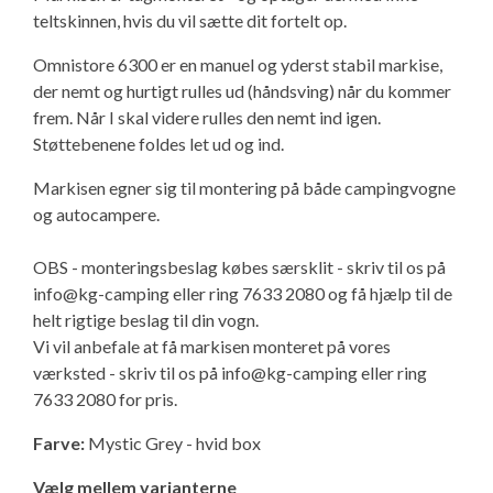
teltskinnen, hvis du vil sætte dit fortelt op.
Isabella Opstillingsvejledninger
GPDR - Optagelse af foto og video
Omnistore 6300 er en manuel og yderst stabil markise,
der nemt og hurtigt rulles ud (håndsving) når du kommer
GPDR - KG Camping Kundeklub
frem. Når I skal videre rulles den nemt ind igen.
Støttebenene foldes let ud og ind.
Markisen egner sig til montering på både campingvogne
og autocampere.
OBS - monteringsbeslag købes særsklit - skriv til os på
info@kg-camping
eller ring 7633 2080 og få hjælp til de
helt rigtige beslag til din vogn.
Vi vil anbefale at få markisen monteret på vores
værksted - skriv til os på
info@kg-camping
eller ring
7633 2080 for pris.
Farve:
Mystic Grey - hvid box
Vælg mellem varianterne