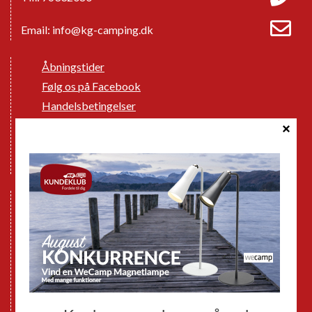
Email:
info@kg-camping.dk
Åbningstider
Følg os på Facebook
Handelsbetingelser
Cookie politik
Databeskyttelse GDPR
GPDR - Optagelse af foto og video
Nye Campingvogne
Nye Autocampere og Vans
Brugte Campingvogne
Brugte Autocampere og Vans
Webshop
Værksted