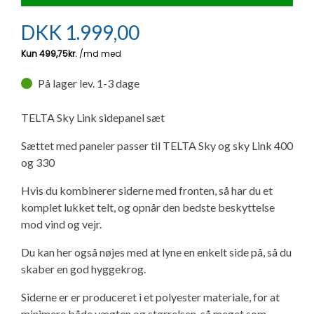
Ny campingvogn - godt at vide
Adria Astella
Next
Hobby Prestige
Adria Coral
Internet i campingvognen
GRØN Virksomhed
DKK
1.999,00
Vil du sælge din campingvogn?
Hobby Maxia
Lille campingvogn
Adria Compact
Aircondition og klimaanlæg
Tuxer måleskemaer
På lager lev. 1-3 dage
Brugte telte og udstyr
Finansiering af campingvogn
Gas-komfort i din campingvogn
Sikker handel
TELTA Sky Link sidepanel sæt
Isabella fortelte
Forsikring af campingvogn
E-trailer kontrol- og sikkerhedsapp
Sættet med paneler passer til TELTA Sky og sky Link 400
Klagemuligheder
og 330
Camping erhverv
Isabella Fortelte
Byvand - rindende vand i campingvognen
Konkurrenceregler
Hvis du kombinerer siderne med fronten, så har du et
komplet lukket telt, og opnår den bedste beskyttelse
Isabella Lufttelte
3 spændende ideer til campingvognen
mod vind og vejr.
Handelsbetingelser - webshop
Isabella weekend- og vinterfortelte
GPS tracker til autocamper og campingvogn
Du kan her også nøjes med at lyne en enkelt side på, så du
Cookie & Privatlivspolitik
skaber en god hyggekrog.
Isabella fortelte til specialvogne
Siderne er er produceret i et polyester materiale, for at
Persondata
minimere både vægten og størrelsen, så meget som