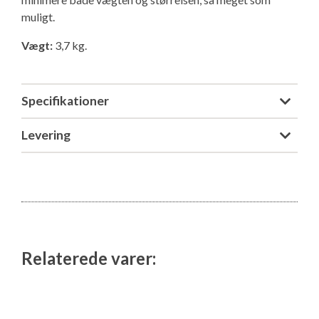
Isabella Opstillingsvejledninger
muligt.
GPDR - Optagelse af foto og video
Vægt:
3,7 kg.
GPDR - KG Camping Kundeklub
Specifikationer
Levering
Relaterede varer: