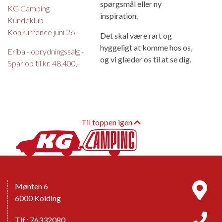
spørgsmål eller ny
KG Camping
inspiration.
Kundeklub
Konkurrence juni 26
Det skal være rart og
hyggeligt at komme hos os,
Eriba - oprydningssalg -
og vi glæder os til at se dig.
Spar op til kr. 48.400,-
Til toppen igen
Mønten 6
6000 Kolding
Tlf.: 76332080