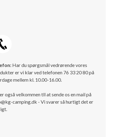
efon:
Har du spørgsmål vedrørende vores
dukter er vi klar ved telefonen 76 33 20 80 på
rdage mellem kl. 10.00-16.00.
er også velkommen tll at sende os en mail på
o@kg-camping.dk - Vi svarer så hurtigt det er
igt.