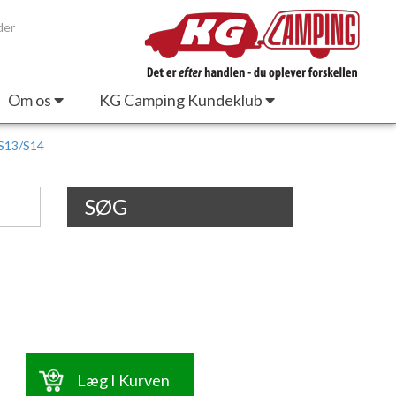
der
Om os
KG Camping Kundeklub
 S13/S14
SØG
Læg I Kurven