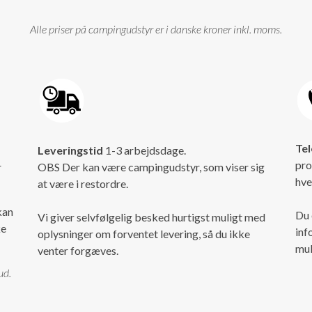
Alle priser på campingudstyr er i danske kroner inkl. moms.
Tel
Leveringstid
1-3 arbejdsdage.
pro
r
OBS Der kan være campingudstyr, som viser sig
hve
at være i restordre.
kan
Du 
Vi giver selvfølgelig besked hurtigst muligt med
ke
inf
oplysninger om forventet levering, så du ikke
mul
venter forgæves.
ud.