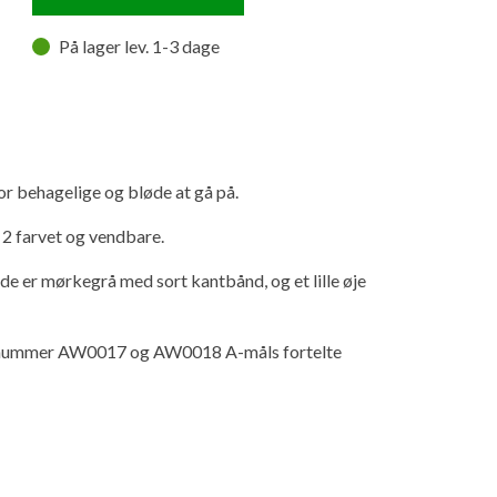
På lager lev. 1-3 dage
or behagelige og bløde at gå på.
 2 farvet og vendbare.
ide er mørkegrå med sort kantbånd, og et lille øje
renummer AW0017 og AW0018 A-måls fortelte