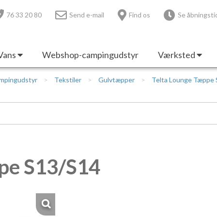
76 33 20 80
Send e-mail
Find os
Se åbningsti
Vans
Webshop-campingudstyr
Værksted
mpingudstyr
Tekstiler
Gulvtæpper
Telta Lounge Tæppe
ppe S13/S14