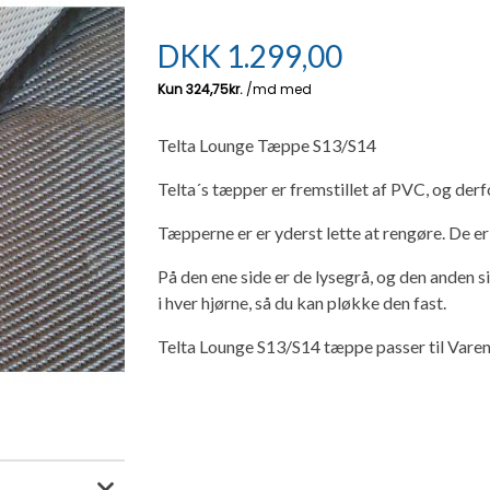
DKK
1.299,00
Telta Lounge Tæppe S13/S14
Telta´s tæpper er fremstillet af PVC, og derf
Tæpperne er er yderst lette at rengøre. De er
På den ene side er de lysegrå, og den anden s
i hver hjørne, så du kan pløkke den fast.
Telta Lounge S13/S14 tæppe passer til Va