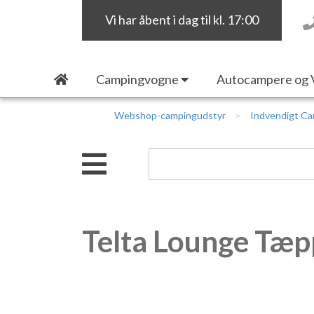
Vi har åbent i dag til kl. 17:00
Campingvogne
Autocampere og 
Webshop-campingudstyr
Indvendigt Ca
Telta Lounge Tæ