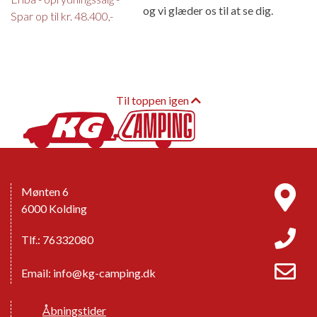
og vi glæder os til at se dig.
Spar op til kr. 48.400,-
Til toppen igen
Mønten 6
6000 Kolding
Tlf.: 76332080
Email:
info@kg-camping.dk
Åbningstider