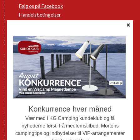
Følg os på Facebook
Handelsbetingelser
Cookie politik
Databeskyttelse GDPR
GPDR - Optagelse af foto og video
Nye Campingvogne
Nye Autocampere og Vans
Brugte Campingvogne
Brugte Autocampere og Vans
Webshop
Værksted
Mortens Campingtips
KG Camping Kundeklub
Nyheder
Adria