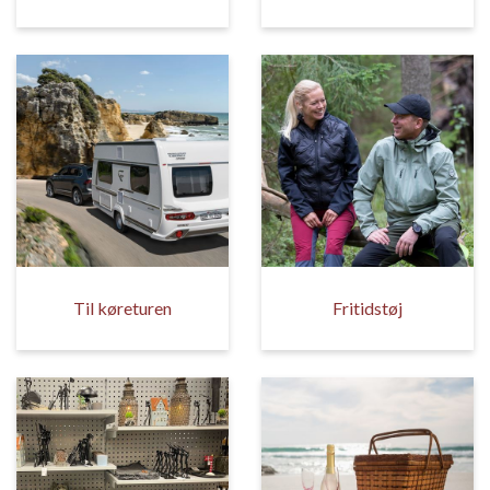
Til køreturen
Fritidstøj