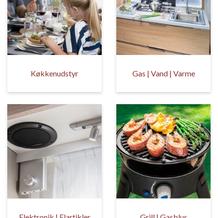
Køkkenudstyr
Gas | Vand | Varme
Elektronik | Elartikler
Grill | Gasblus