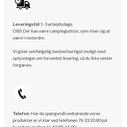
Leveringstid
1-3 arbejdsdage.
OBS Der kan være campingudstyr, som viser sig at
være i restordre.
Vi giver selvfølgelig besked hurtigst muligt med
oplysninger om forventet levering, så du ikke venter
forgæves.
Telefon:
Har du spørgsmål vedrørende vores
produkter er vi klar ved telefonen 76 33 20 80 på
hverdage mellem kl. 10.00-16.00.