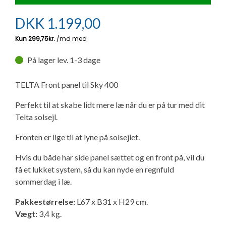
Ny campingvogn - godt at vide
Adria Astella
Next
Hobby Prestige
Adria Coral
Internet i campingvognen
GRØN Virksomhed
DKK
1.199,00
Vil du sælge din campingvogn?
Hobby Maxia
Lille campingvogn
Adria Compact
Aircondition og klimaanlæg
Tuxer måleskemaer
På lager lev. 1-3 dage
Brugte telte og udstyr
Finansiering af campingvogn
Gas-komfort i din campingvogn
Sikker handel
TELTA Front panel til Sky 400
Isabella fortelte
Forsikring af campingvogn
E-trailer kontrol- og sikkerhedsapp
Perfekt til at skabe lidt mere læ når du er på tur med dit
Klagemuligheder
Telta solsejl.
Camping erhverv
Isabella Fortelte
Byvand - rindende vand i campingvognen
Konkurrenceregler
Fronten er lige til at lyne på solsejlet.
Isabella Lufttelte
3 spændende ideer til campingvognen
Hvis du både har side panel sættet og en front på, vil du
Handelsbetingelser - webshop
få et lukket system, så du kan nyde en regnfuld
Isabella weekend- og vinterfortelte
GPS tracker til autocamper og campingvogn
sommerdag i læ.
Cookie & Privatlivspolitik
Pakkestørrelse:
L67 x B31 x H29 cm.
Isabella fortelte til specialvogne
Vægt:
3,4 kg.
Persondata