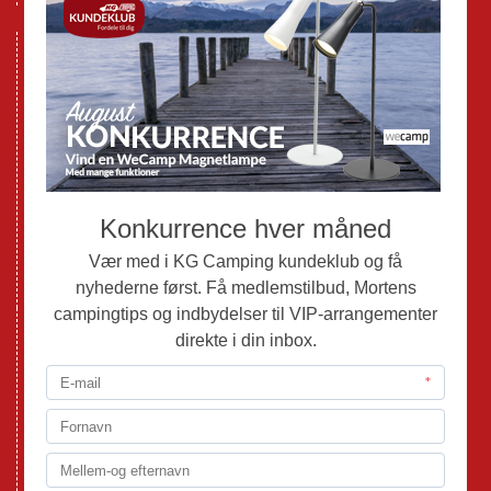
Nye Campingvogne
Nye Autocampere og Vans
Brugte Campingvogne
Brugte Autocampere og Vans
Webshop
Værksted
Mortens Campingtips
KG Camping Kundeklub
Nyheder
Adria
Adria Vans
Adria Autocampere
Eriba
Fendt
Hobby