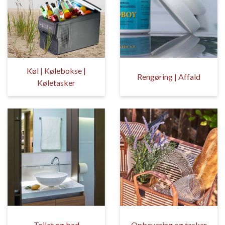
Køl | Kølebokse |
Rengøring | Affald
Køletasker
Toilet og bad
Opbevaring og tasker