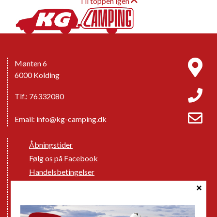
Til toppen igen
Mønten 6
6000 Kolding
Tlf.: 76332080
Email:
info@kg-camping.dk
Åbningstider
Følg os på Facebook
Handelsbetingelser
Cookie politik
Databeskyttelse GDPR
GPDR - Optagelse af foto og video