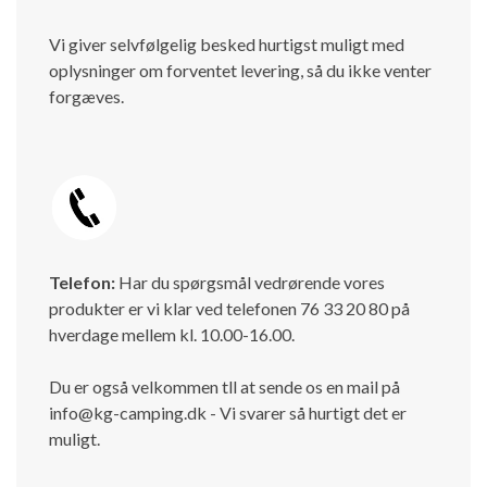
Vi giver selvfølgelig besked hurtigst muligt med
oplysninger om forventet levering, så du ikke venter
forgæves.
Telefon:
Har du spørgsmål vedrørende vores
produkter er vi klar ved telefonen 76 33 20 80 på
hverdage mellem kl. 10.00-16.00.
Du er også velkommen tll at sende os en mail på
info@kg-camping.dk - Vi svarer så hurtigt det er
muligt.