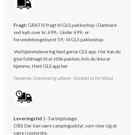
Isabella Opstillingsvejledninger
GPDR - Optagelse af foto og video
Fragt:
GRATIS fragt til GLS pakkeshop i Danmark
GPDR - KG Camping Kundeklub
ved køb over kr. 699,-. Under 699,- er
forsendelsesgebyret 59,- til GLS pakkeshop.
Ved hjemmelevering hent gerne GLS app. Her kan du
give fuldmagt til at stille pakken, hvis du ikke er
hjemme.
Hent GLS app her
Færøerne, Grønland og udland - Kontakt os for tilbud.
Leveringstid
1-3 arbejdsdage.
OBS Der kan være campingudstyr, som viser sig at
være i restordre.