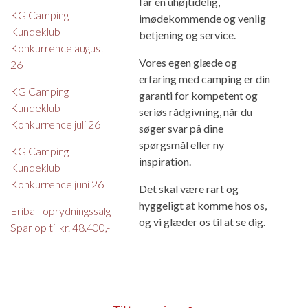
får en uhøjtidelig,
KG Camping
imødekommende og venlig
Kundeklub
betjening og service.
Konkurrence august
Vores egen glæde og
26
erfaring med camping er din
KG Camping
garanti for kompetent og
Kundeklub
seriøs rådgivning, når du
Konkurrence juli 26
søger svar på dine
spørgsmål eller ny
KG Camping
inspiration.
Kundeklub
Konkurrence juni 26
Det skal være rart og
hyggeligt at komme hos os,
Eriba - oprydningssalg -
og vi glæder os til at se dig.
Spar op til kr. 48.400,-