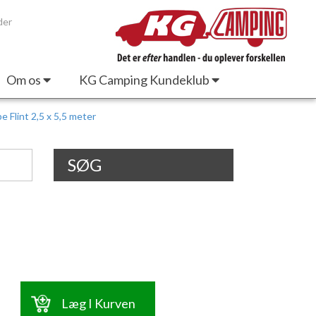
der
Om os
KG Camping Kundeklub
 Flint 2,5 x 5,5 meter
SØG
Læg I Kurven