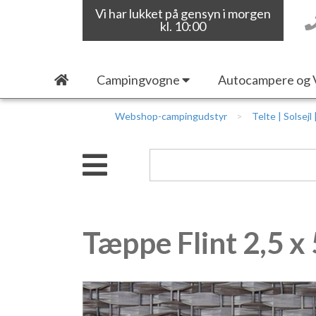
Vi har lukket på gensyn i morgen
kl. 10:00
Campingvogne
Autocampere og 
Webshop-campingudstyr
Telte | Solsejl
Tæppe Flint 2,5 x