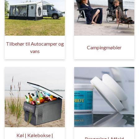
Tilbehør til Autocamper og
Campingmøbler
vans
Køl | Kølebokse |
Rengøring | Affald