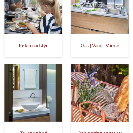
Køkkenudstyr
Gas | Vand | Varme
Toilet og bad
Opbevaring og tasker