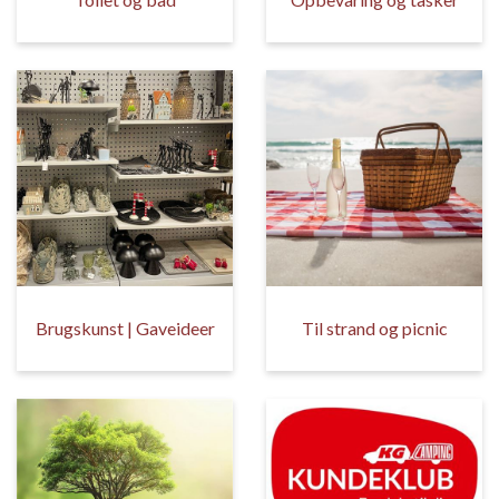
Brugskunst | Gaveideer
Til strand og picnic