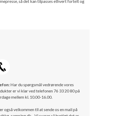
presse, så det kan tilpasses ethvert fortelt og
efon:
Har du spørgsmål vedrørende vores
dukter er vi klar ved telefonen 76 33 20 80 på
rdage mellem kl. 10.00-16.00.
er også velkommen tll at sende os en mail på
o@kg-camping.dk - Vi svarer så hurtigt det er