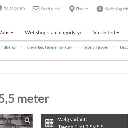
76 33 20 80
Send e-mail
Find os
Se åbningsti
Vans
Webshop-campingudstyr
Værksted
 | Tilbehør
Underlag, tæpper og gulv
Fortelt-Tæpper
Tæppe
 5,5 meter
Vælg variant:
Tæppe Flint 2,5 x 5,5