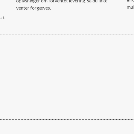
oplysninger om forventet levering, så du ikke
mul
venter forgæves.
ud.