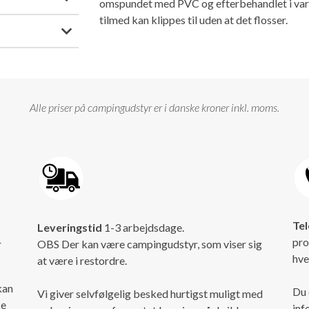
omspundet med PVC og efterbehandlet i varme
tilmed kan klippes til uden at det flosser.
Alle priser på campingudstyr er i danske kroner inkl. moms.
Tel
Leveringstid
1-3 arbejdsdage.
pro
r
OBS Der kan være campingudstyr, som viser sig
hve
at være i restordre.
kan
Du 
Vi giver selvfølgelig besked hurtigst muligt med
ke
inf