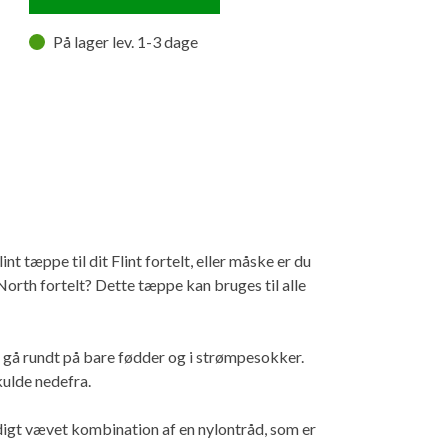
På lager lev. 1-3 dage
 tæppe til dit Flint fortelt, eller måske er du
North fortelt? Dette tæppe kan bruges til alle
t gå rundt på bare fødder og i strømpesokker.
ulde nedefra.
idigt vævet kombination af en nylontråd, som er