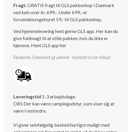
Fragt:
GRATIS fragt til GLS pakkeshop i Danmark
Isabella Opstillingsvejledninger
ved køb over kr. 699,-. Under 699,- er
GPDR - Optagelse af foto og video
forsendelsesgebyret 59,- til GLS pakkeshop.
GPDR - KG Camping Kundeklub
Ved hjemmelevering hent gerne GLS app. Her kan du
give fuldmagt til at stille pakken, hvis du ikke er
hjemme.
Hent GLS app her
Færøerne, Grønland og udland - Kontakt os for tilbud.
Leveringstid
1-3 arbejdsdage.
OBS Der kan være campingudstyr, som viser sig at
være i restordre.
Vi giver selvfølgelig besked hurtigst muligt med
oplysninger om forventet levering, så du ikke venter