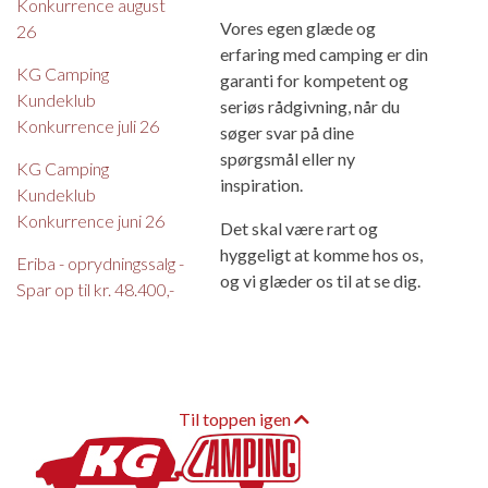
Konkurrence august
Vores egen glæde og
26
erfaring med camping er din
KG Camping
garanti for kompetent og
Kundeklub
seriøs rådgivning, når du
Konkurrence juli 26
søger svar på dine
spørgsmål eller ny
KG Camping
inspiration.
Kundeklub
Konkurrence juni 26
Det skal være rart og
hyggeligt at komme hos os,
Eriba - oprydningssalg -
og vi glæder os til at se dig.
Spar op til kr. 48.400,-
Til toppen igen