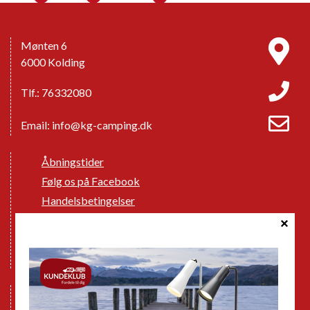
Mønten 6
6000 Kolding
Tlf.: 76332080
Email:
info@kg-camping.dk
Åbningstider
Følg os på Facebook
Handelsbetingelser
Cookie politik
Databeskyttelse GDPR
GPDR - Optagelse af foto og video
Nye Campingvogne