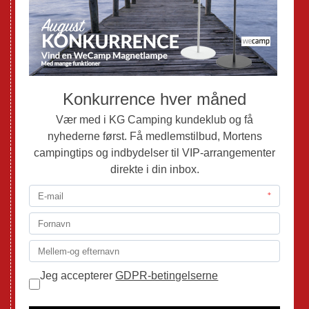
Nye Autocampere og Vans
Brugte Campingvogne
Brugte Autocampere og Vans
Webshop
Værksted
Mortens Campingtips
KG Camping Kundeklub
Nyheder
Adria
Adria Vans
Adria Autocampere
Eriba
Fendt
Hobby
Randger Van
Tabbert