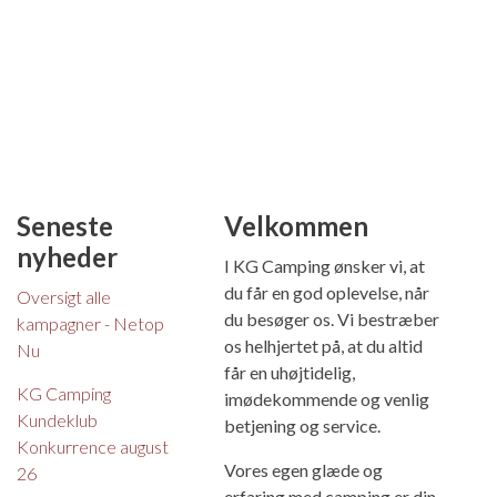
Seneste
Velkommen
nyheder
I KG Camping ønsker vi, at
du får en god oplevelse, når
Oversigt alle
du besøger os. Vi bestræber
kampagner - Netop
os helhjertet på, at du altid
Nu
får en uhøjtidelig,
KG Camping
imødekommende og venlig
Kundeklub
betjening og service.
Konkurrence august
Vores egen glæde og
26
erfaring med camping er din