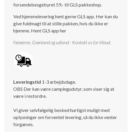
forsendelsesgebyret 59,- til GLS pakkeshop.
Isabella Opstillingsvejledninger
GPDR - Optagelse af foto og video
Ved hjemmelevering hent gerne GLS app. Her kan du
give fuldmagt til at stille pakken, hvis du ikke er
GPDR - KG Camping Kundeklub
hjemme.
Hent GLS app her
Færøerne, Grønland og udland - Kontakt os for tilbud.
Leveringstid
1-3 arbejdsdage.
OBS Der kan være campingudstyr, som viser sig at
være i restordre.
Vi giver selvfølgelig besked hurtigst muligt med
oplysninger om forventet levering, så du ikke venter
forgæves.