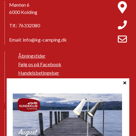
Mønten 6
6000 Kolding
Tlf.: 76332080
Email:
info@kg-camping.dk
Åbningstider
Følg os på Facebook
Handelsbetingelser
Cookie politik
Databeskyttelse GDPR
GPDR - Optagelse af foto og video
Nye Campingvogne
Nye Autocampere og Vans
Brugte Campingvogne