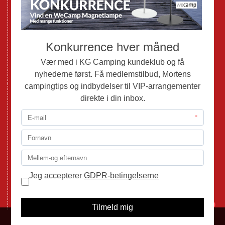
Brugte Autocampere og Vans
Webshop
Værksted
Mortens Campingtips
KG Camping Kundeklub
Nyheder
Adria
Adria Vans
Adria Autocampere
Eriba
Fendt
Hobby
Randger Van
Tabbert
Isabella
1