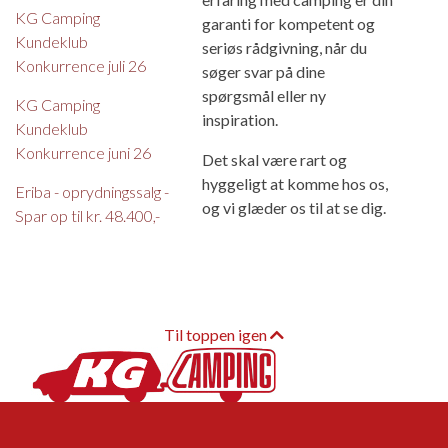
KG Camping
garanti for kompetent og
Kundeklub
seriøs rådgivning, når du
Konkurrence juli 26
søger svar på dine
spørgsmål eller ny
KG Camping
inspiration.
Kundeklub
Konkurrence juni 26
Det skal være rart og
hyggeligt at komme hos os,
Eriba - oprydningssalg -
og vi glæder os til at se dig.
Spar op til kr. 48.400,-
Til toppen igen