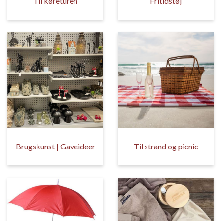
Til køreturen
Fritidstøj
Brugskunst | Gaveideer
Til strand og picnic