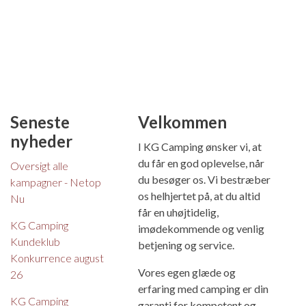
Seneste
Velkommen
nyheder
I KG Camping ønsker vi, at
du får en god oplevelse, når
Oversigt alle
du besøger os. Vi bestræber
kampagner - Netop
os helhjertet på, at du altid
Nu
får en uhøjtidelig,
KG Camping
imødekommende og venlig
Kundeklub
betjening og service.
Konkurrence august
Vores egen glæde og
26
erfaring med camping er din
KG Camping
garanti for kompetent og