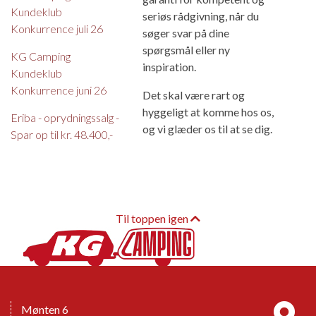
Kundeklub
seriøs rådgivning, når du
Konkurrence juli 26
søger svar på dine
spørgsmål eller ny
KG Camping
inspiration.
Kundeklub
Konkurrence juni 26
Det skal være rart og
hyggeligt at komme hos os,
Eriba - oprydningssalg -
og vi glæder os til at se dig.
Spar op til kr. 48.400,-
Til toppen igen
Mønten 6