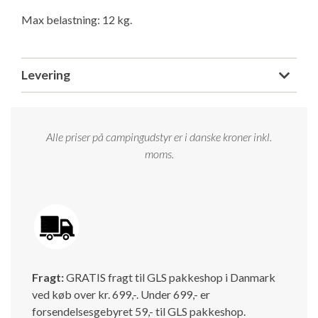
Isabella Opstillingsvejledninger
Max belastning: 12 kg.
GPDR - Optagelse af foto og video
GPDR - KG Camping Kundeklub
Levering
Alle priser på campingudstyr er i danske kroner inkl.
moms.
Fragt:
GRATIS fragt til GLS pakkeshop i Danmark
ved køb over kr. 699,-. Under 699,- er
forsendelsesgebyret 59,- til GLS pakkeshop.