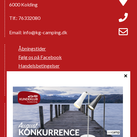
6000 Kolding
Tlf.: 76332080
Email:
info@kg-camping.dk
Åbningstider
Følg os på Facebook
Handelsbetingelser
Cookie politik
Databeskyttelse GDPR
GPDR - Optagelse af foto og video
Nye Campingvogne
Nye Autocampere og Vans
Brugte Campingvogne
Brugte Autocampere og Vans