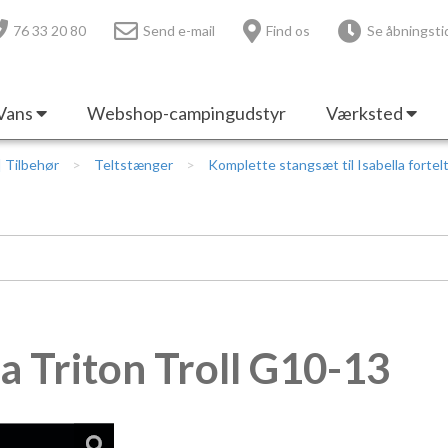
76 33 20 80
Send e-mail
Find os
Se åbningsti
Vans
Webshop-campingudstyr
Værksted
 | Tilbehør
Teltstænger
Komplette stangsæt til Isabella fortel
a Triton Troll G10-13