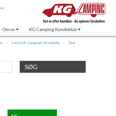
der
Om os
KG Camping Kundeklub
te
CarbonX-stangsæt til Isabella
Stel
SØG