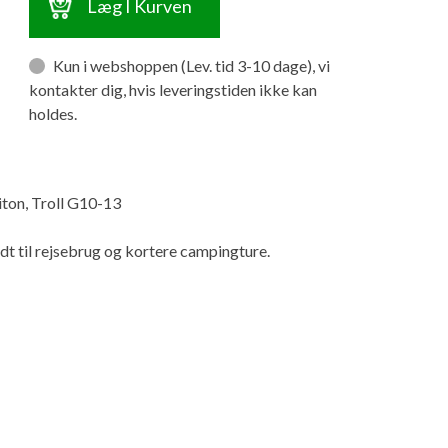
Læg I Kurven
Kun i webshoppen (Lev. tid 3-10 dage), vi
kontakter dig, hvis leveringstiden ikke kan
holdes.
iton, Troll G10-13
dt til rejsebrug og kortere campingture.