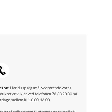
efon:
Har du spørgsmål vedrørende vores
dukter er vi klar ved telefonen 76 33 20 80 på
rdage mellem kl. 10.00-16.00.
er også velkommen tll at sende os en mail på