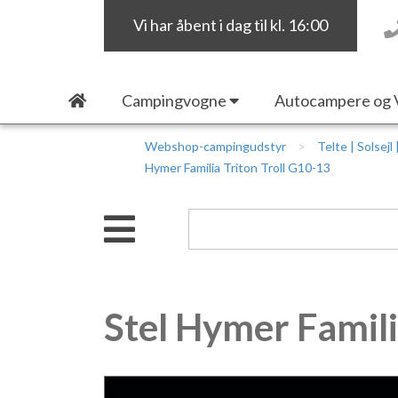
Vi har åbent i dag til kl. 16:00
Campingvogne
Autocampere og 
Webshop-campingudstyr
Telte | Solsejl
Hymer Familia Triton Troll G10-13
Stel Hymer Famili