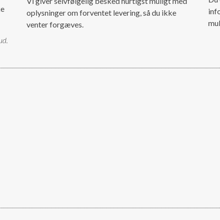
Vi giver selvfølgelig besked hurtigst muligt med
ke
inf
oplysninger om forventet levering, så du ikke
mul
venter forgæves.
ud.