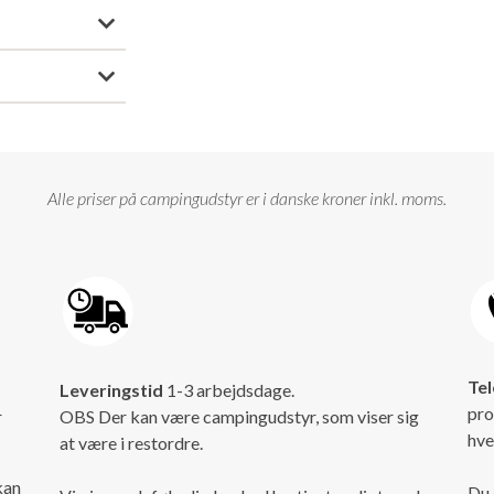
Alle priser på campingudstyr er i danske kroner inkl. moms.
Tel
Leveringstid
1-3 arbejdsdage.
pro
r
OBS Der kan være campingudstyr, som viser sig
hve
at være i restordre.
kan
Du 