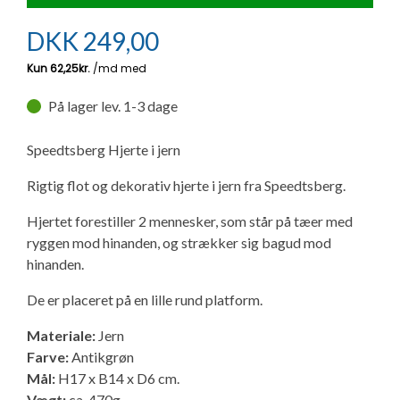
Ny campingvogn - godt at vide
Adria Astella
Next
Hobby Prestige
Adria Coral
Internet i campingvognen
GRØN Virksomhed
DKK
249,00
Vil du sælge din campingvogn?
Hobby Maxia
Lille campingvogn
Adria Compact
Aircondition og klimaanlæg
Tuxer måleskemaer
På lager lev. 1-3 dage
Brugte telte og udstyr
Finansiering af campingvogn
Gas-komfort i din campingvogn
Sikker handel
Speedtsberg Hjerte i jern
Isabella fortelte
Forsikring af campingvogn
E-trailer kontrol- og sikkerhedsapp
Rigtig flot og dekorativ hjerte i jern fra Speedtsberg.
Klagemuligheder
Camping erhverv
Isabella Fortelte
Byvand - rindende vand i campingvognen
Hjertet forestiller 2 mennesker, som står på tæer med
Konkurrenceregler
ryggen mod hinanden, og strækker sig bagud mod
hinanden.
Isabella Lufttelte
3 spændende ideer til campingvognen
Handelsbetingelser - webshop
De er placeret på en lille rund platform.
Isabella weekend- og vinterfortelte
GPS tracker til autocamper og campingvogn
Materiale:
Jern
Cookie & Privatlivspolitik
Farve:
Antikgrøn
Isabella fortelte til specialvogne
Mål:
H17 x B14 x D6 cm.
Persondata
Vægt:
ca. 470g