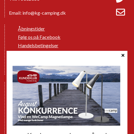
Email:
info@kg-camping.dk
Åbningstider
Følg os på Facebook
Handelsbetingelser
Cookie politik
Databeskyttelse GDPR
GPDR - Optagelse af foto og video
Nye Campingvogne
Nye Autocampere og Vans
Brugte Campingvogne
Brugte Autocampere og Vans
Webshop
Værksted