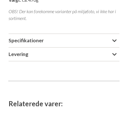
Isabella Opstillingsvejledninger
OBS! Der kan forekomme varianter på miljøfoto, vi ikke har i
GPDR - Optagelse af foto og video
sortiment.
GPDR - KG Camping Kundeklub
Specifikationer
Levering
Relaterede varer: