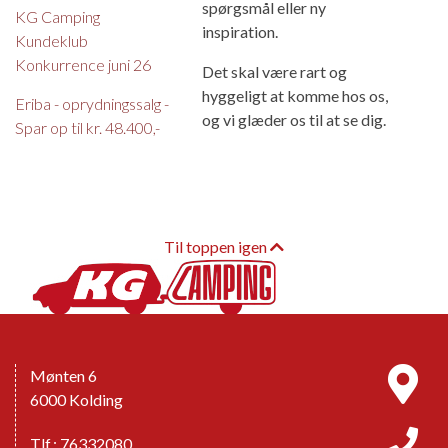
spørgsmål eller ny
KG Camping
inspiration.
Kundeklub
Konkurrence juni 26
Det skal være rart og
hyggeligt at komme hos os,
Eriba - oprydningssalg -
og vi glæder os til at se dig.
Spar op til kr. 48.400,-
Til toppen igen
Mønten 6
6000 Kolding
Tlf.: 76332080