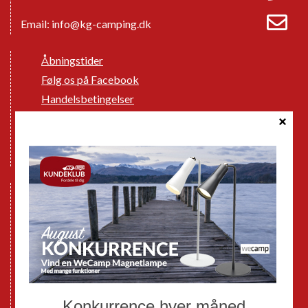
Email:
info@kg-camping.dk
Åbningstider
Følg os på Facebook
Handelsbetingelser
Cookie politik
Databeskyttelse GDPR
GPDR - Optagelse af foto og video
Nye Campingvogne
Nye Autocampere og Vans
Brugte Campingvogne
Brugte Autocampere og Vans
Webshop
Værksted
Mortens Campingtips