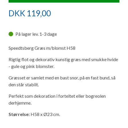
Ny campingvogn - godt at vide
Adria Astella
Next
Hobby Prestige
Adria Coral
Internet i campingvognen
GRØN Virksomhed
DKK
119,00
Vil du sælge din campingvogn?
Hobby Maxia
Lille campingvogn
Adria Compact
Aircondition og klimaanlæg
Tuxer måleskemaer
På lager lev. 1-3 dage
Brugte telte og udstyr
Finansiering af campingvogn
Gas-komfort i din campingvogn
Sikker handel
Speedtsberg Græs m/blomst H58
Isabella fortelte
Forsikring af campingvogn
E-trailer kontrol- og sikkerhedsapp
Rigtig flot og dekorativ kunstig græs med smukke hvide
Klagemuligheder
- gule og pink blomster.
Camping erhverv
Isabella Fortelte
Byvand - rindende vand i campingvognen
Konkurrenceregler
Græsset er samlet med en bast snor, på en fast bund, så
den står stabilt.
Isabella Lufttelte
3 spændende ideer til campingvognen
Handelsbetingelser - webshop
Perfekt som dekoration i forteltet eller bogreolen
Isabella weekend- og vinterfortelte
GPS tracker til autocamper og campingvogn
derhjemme.
Cookie & Privatlivspolitik
Størrelse:
H58 x Ø23 cm.
Isabella fortelte til specialvogne
Persondata