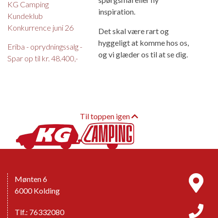
KG Camping
inspiration.
Kundeklub
Konkurrence juni 26
Det skal være rart og
hyggeligt at komme hos os,
Eriba - oprydningssalg -
og vi glæder os til at se dig.
Spar op til kr. 48.400,-
Til toppen igen
Mønten 6
6000 Kolding
Tlf.: 76332080