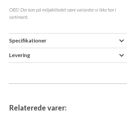
Isabella Opstillingsvejledninger
OBS! Der kan på miljøbilledet være varianter vi ikke har i
GPDR - Optagelse af foto og video
sortiment.
GPDR - KG Camping Kundeklub
Specifikationer
Levering
Relaterede varer: