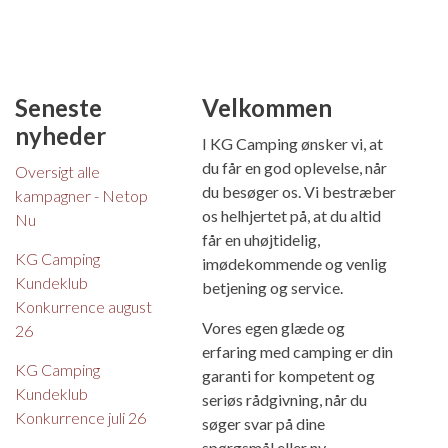
Seneste
Velkommen
nyheder
I KG Camping ønsker vi, at
du får en god oplevelse, når
Oversigt alle
du besøger os. Vi bestræber
kampagner - Netop
os helhjertet på, at du altid
Nu
får en uhøjtidelig,
KG Camping
imødekommende og venlig
Kundeklub
betjening og service.
Konkurrence august
Vores egen glæde og
26
erfaring med camping er din
KG Camping
garanti for kompetent og
Kundeklub
seriøs rådgivning, når du
Konkurrence juli 26
søger svar på dine
spørgsmål eller ny