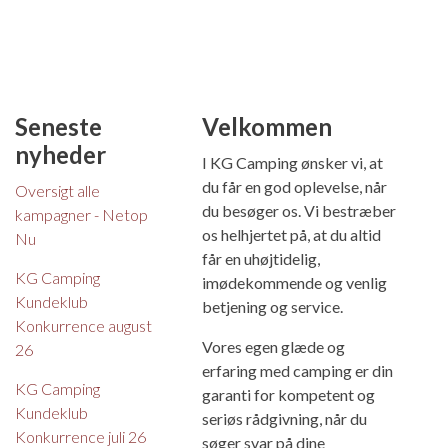
Seneste
Velkommen
nyheder
I KG Camping ønsker vi, at
du får en god oplevelse, når
Oversigt alle
du besøger os. Vi bestræber
kampagner - Netop
os helhjertet på, at du altid
Nu
får en uhøjtidelig,
KG Camping
imødekommende og venlig
Kundeklub
betjening og service.
Konkurrence august
Vores egen glæde og
26
erfaring med camping er din
KG Camping
garanti for kompetent og
Kundeklub
seriøs rådgivning, når du
Konkurrence juli 26
søger svar på dine