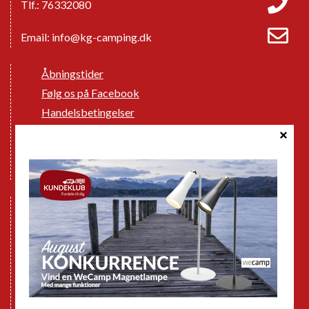
Tlf.: 76332080
Email:
info@kg-camping.dk
Åbningstider
Følg os på Facebook
Handelsbetingelser
Cookie politik
Databeskyttelse GDPR
GPDR - Optagelse af foto og video
Nye Campingvogne
Nye Autocampere og Vans
Brugte Campingvogne
Brugte Autocampere og Vans
Webshop
Værksted