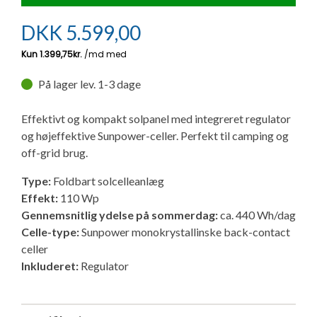
Ny campingvogn - godt at vide
Adria Astella
Next
Hobby Prestige
Adria Coral
Internet i campingvognen
GRØN Virksomhed
DKK
5.599,00
Vil du sælge din campingvogn?
Hobby Maxia
Lille campingvogn
Adria Compact
Aircondition og klimaanlæg
Tuxer måleskemaer
På lager lev. 1-3 dage
Brugte telte og udstyr
Finansiering af campingvogn
Gas-komfort i din campingvogn
Sikker handel
Effektivt og kompakt solpanel med integreret regulator
Isabella fortelte
Forsikring af campingvogn
E-trailer kontrol- og sikkerhedsapp
og højeffektive Sunpower-celler. Perfekt til camping og
Klagemuligheder
off-grid brug.
Camping erhverv
Isabella Fortelte
Byvand - rindende vand i campingvognen
Type:
Foldbart solcelleanlæg
Konkurrenceregler
Effekt:
110 Wp
Isabella Lufttelte
3 spændende ideer til campingvognen
Gennemsnitlig ydelse på sommerdag:
ca. 440 Wh/dag
Handelsbetingelser - webshop
Celle-type:
Sunpower monokrystallinske back-contact
celler
Isabella weekend- og vinterfortelte
GPS tracker til autocamper og campingvogn
Inkluderet:
Regulator
Cookie & Privatlivspolitik
Isabella fortelte til specialvogne
Persondata