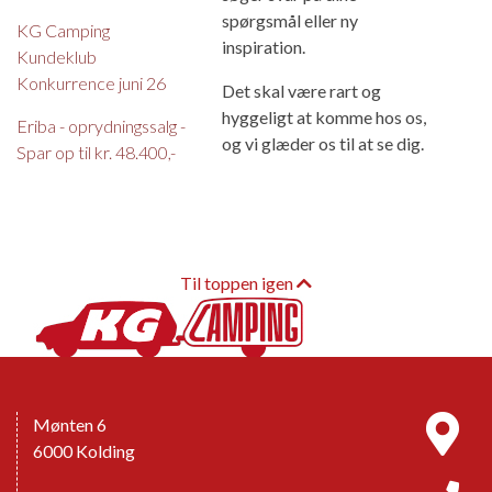
spørgsmål eller ny
KG Camping
inspiration.
Kundeklub
Konkurrence juni 26
Det skal være rart og
hyggeligt at komme hos os,
Eriba - oprydningssalg -
og vi glæder os til at se dig.
Spar op til kr. 48.400,-
Til toppen igen
Mønten 6
6000 Kolding