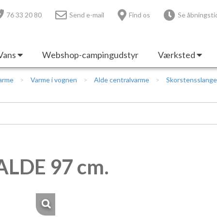
76 33 20 80
Send e-mail
Find os
Se åbningsti
Vans
Webshop-campingudstyr
Værksted
Varme
Varme i vognen
Alde centralvarme
Skorstensslange
ALDE 97 cm.