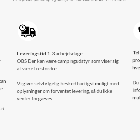
Tel
Leveringstid
1-3 arbejdsdage.
pro
r
OBS Der kan være campingudstyr, som viser sig
hve
at være i restordre.
kan
Du 
Vi giver selvfølgelig besked hurtigst muligt med
ke
inf
oplysninger om forventet levering, så du ikke
mul
venter forgæves.
ud.