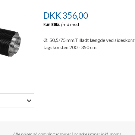
DKK
356,00
Ø: 50,5/75 mm.Tilladt længde ved sideskorst
tagskorsten 200 - 350 cm.
Alle priser på campingudstyr er i danske kroner inkl. moms.