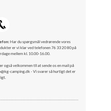
efon:
Har du spørgsmål vedrørende vores
dukter er vi klar ved telefonen 76 33 20 80 på
rdage mellem kl. 10.00-16.00.
er også velkommen tll at sende os en mail på
o@kg-camping.dk - Vi svarer så hurtigt det er
igt.