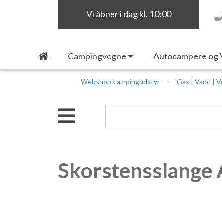
Vi åbner i dag kl. 10:00
Campingvogne
Autocampere og 
Webshop-campingudstyr
Gas | Vand | 
Skorstensslange 