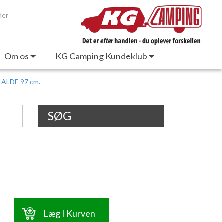
der
Om os
KG Camping Kundeklub
 ALDE 97 cm.
SØG
Læg I Kurven