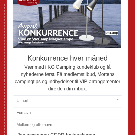
Nye Campingvogne
Nye Autocampere og Vans
Brugte Campingvogne
Brugte Autocampere og Vans
Webshop
Værksted
Mortens Campingtips
KG Camping Kundeklub
Nyheder
Adria
Adria Vans
Adria Autocampere
Eriba
Fendt
Hobby
Randger Van