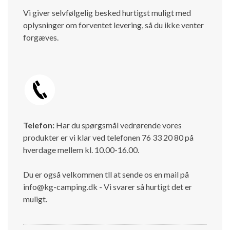
Vi giver selvfølgelig besked hurtigst muligt med
oplysninger om forventet levering, så du ikke venter
forgæves.
Telefon:
Har du spørgsmål vedrørende vores
produkter er vi klar ved telefonen 76 33 20 80 på
hverdage mellem kl. 10.00-16.00.
Du er også velkommen tll at sende os en mail på
info@kg-camping.dk - Vi svarer så hurtigt det er
muligt.