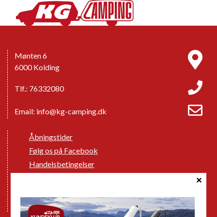
Mønten 6
6000 Kolding
Tlf.: 76332080
Email:
info@kg-camping.dk
Åbningstider
Følg os på Facebook
Handelsbetingelser
Cookie politik
Databeskyttelse GDPR
GPDR - Optagelse af foto og video