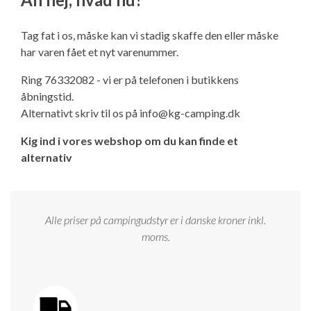
Ny campingvogn - godt at vide
Adria Astella
Next
Hobby Prestige
Adria Coral
Internet i campingvognen
GRØN Virksomhed
Tag fat i os, måske kan vi stadig skaffe den eller måske
Vil du sælge din campingvogn?
Hobby Maxia
Lille campingvogn
Adria Compact
Aircondition og klimaanlæg
har varen fået et nyt varenummer.
Tuxer måleskemaer
Ring 76332082 - vi er på telefonen i butikkens
Brugte telte og udstyr
Finansiering af campingvogn
Gas-komfort i din campingvogn
åbningstid.
Sikker handel
Alternativt skriv til os på
info@kg-camping.dk
Isabella fortelte
Forsikring af campingvogn
E-trailer kontrol- og sikkerhedsapp
Kig ind i vores webshop om du kan finde et
Klagemuligheder
alternativ
Camping erhverv
Isabella Fortelte
Byvand - rindende vand i campingvognen
Konkurrenceregler
Isabella Lufttelte
3 spændende ideer til campingvognen
Alle priser på campingudstyr er i danske kroner inkl.
Handelsbetingelser - webshop
moms.
Isabella weekend- og vinterfortelte
GPS tracker til autocamper og campingvogn
Cookie & Privatlivspolitik
Isabella fortelte til specialvogne
Persondata