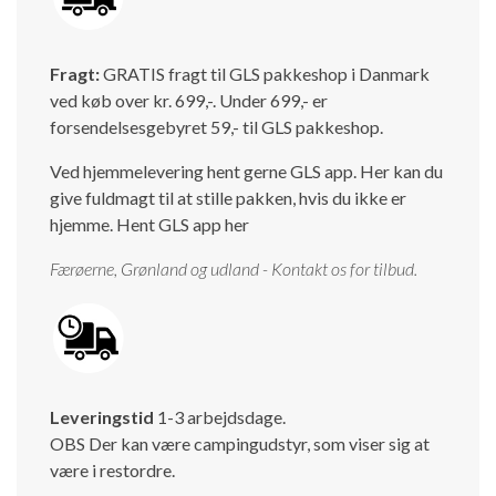
Isabella Opstillingsvejledninger
GPDR - Optagelse af foto og video
Fragt:
GRATIS fragt til GLS pakkeshop i Danmark
ved køb over kr. 699,-. Under 699,- er
GPDR - KG Camping Kundeklub
forsendelsesgebyret 59,- til GLS pakkeshop.
Ved hjemmelevering hent gerne GLS app. Her kan du
give fuldmagt til at stille pakken, hvis du ikke er
hjemme.
Hent GLS app her
Færøerne, Grønland og udland - Kontakt os for tilbud.
Leveringstid
1-3 arbejdsdage.
OBS Der kan være campingudstyr, som viser sig at
være i restordre.