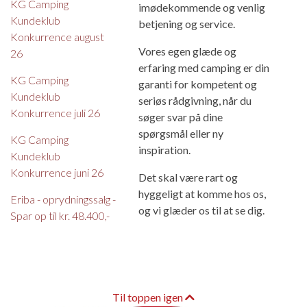
KG Camping
imødekommende og venlig
Kundeklub
betjening og service.
Konkurrence august
Vores egen glæde og
26
erfaring med camping er din
KG Camping
garanti for kompetent og
Kundeklub
seriøs rådgivning, når du
Konkurrence juli 26
søger svar på dine
spørgsmål eller ny
KG Camping
inspiration.
Kundeklub
Konkurrence juni 26
Det skal være rart og
hyggeligt at komme hos os,
Eriba - oprydningssalg -
og vi glæder os til at se dig.
Spar op til kr. 48.400,-
Til toppen igen