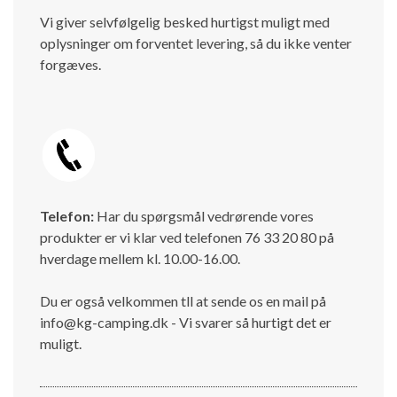
Vi giver selvfølgelig besked hurtigst muligt med
oplysninger om forventet levering, så du ikke venter
forgæves.
Telefon:
Har du spørgsmål vedrørende vores
produkter er vi klar ved telefonen 76 33 20 80 på
hverdage mellem kl. 10.00-16.00.
Du er også velkommen tll at sende os en mail på
info@kg-camping.dk - Vi svarer så hurtigt det er
muligt.