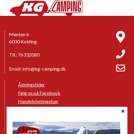
Mønten 6
6000 Kolding
Tlf.: 76332080
Email:
info@kg-camping.dk
Åbningstider
Følg os på Facebook
Handelsbetingelser
Cookie politik
Databeskyttelse GDPR
GPDR - Optagelse af foto og video