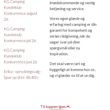
KG Camping
imødekommende og venlig
Kundeklub
betjening og service.
Konkurrence august
Vores egen glæde og
26
erfaring med camping er din
KG Camping
garanti for kompetent og
Kundeklub
seriøs rådgivning, når du
Konkurrence juli 26
søger svar på dine
spørgsmål eller ny
KG Camping
inspiration.
Kundeklub
Konkurrence juni 26
Det skal være rart og
hyggeligt at komme hos os,
Eriba - oprydningssalg -
og vi glæder os til at se dig.
Spar op til kr. 48.400,-
Til toppen igen