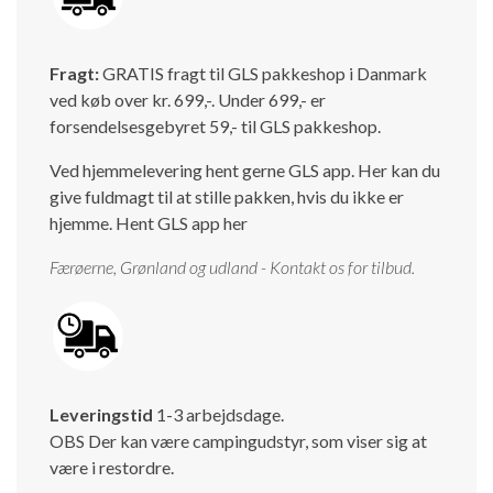
Isabella Opstillingsvejledninger
GPDR - Optagelse af foto og video
Fragt:
GRATIS fragt til GLS pakkeshop i Danmark
ved køb over kr. 699,-. Under 699,- er
GPDR - KG Camping Kundeklub
forsendelsesgebyret 59,- til GLS pakkeshop.
Ved hjemmelevering hent gerne GLS app. Her kan du
give fuldmagt til at stille pakken, hvis du ikke er
hjemme.
Hent GLS app her
Færøerne, Grønland og udland - Kontakt os for tilbud.
Leveringstid
1-3 arbejdsdage.
OBS Der kan være campingudstyr, som viser sig at
være i restordre.