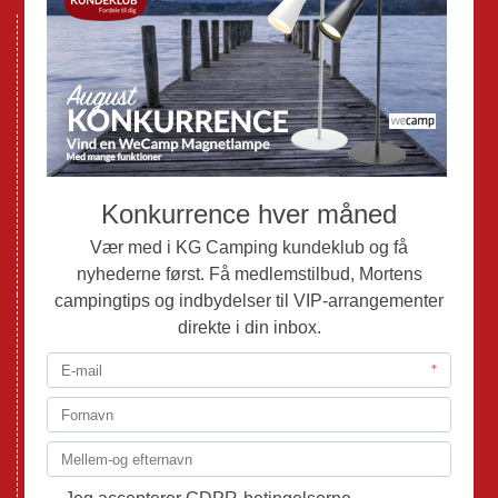
Nye Campingvogne
Nye Autocampere og Vans
Brugte Campingvogne
Brugte Autocampere og Vans
Webshop
Værksted
Mortens Campingtips
KG Camping Kundeklub
Nyheder
Adria
Adria Vans
Adria Autocampere
Eriba
Fendt
Hobby
Randger Van