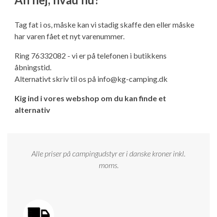
Ny campingvogn - godt at vide
Adria Astella
Next
Hobby Prestige
Adria Coral
Internet i campingvognen
GRØN Virksomhed
Tag fat i os, måske kan vi stadig skaffe den eller måske
Vil du sælge din campingvogn?
Hobby Maxia
Lille campingvogn
Adria Compact
Aircondition og klimaanlæg
har varen fået et nyt varenummer.
Tuxer måleskemaer
Ring 76332082 - vi er på telefonen i butikkens
Brugte telte og udstyr
Finansiering af campingvogn
Gas-komfort i din campingvogn
åbningstid.
Sikker handel
Alternativt skriv til os på
info@kg-camping.dk
Isabella fortelte
Forsikring af campingvogn
E-trailer kontrol- og sikkerhedsapp
Kig ind i vores webshop om du kan finde et
Klagemuligheder
alternativ
Camping erhverv
Isabella Fortelte
Byvand - rindende vand i campingvognen
Konkurrenceregler
Isabella Lufttelte
3 spændende ideer til campingvognen
Alle priser på campingudstyr er i danske kroner inkl.
Handelsbetingelser - webshop
moms.
Isabella weekend- og vinterfortelte
GPS tracker til autocamper og campingvogn
Cookie & Privatlivspolitik
Isabella fortelte til specialvogne
Persondata