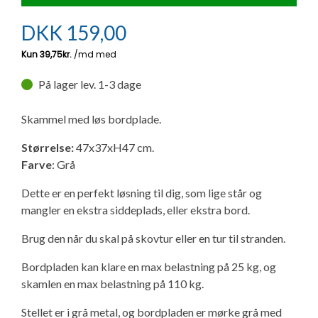
Ny campingvogn - godt at vide
Adria Astella
Next
Hobby Prestige
Adria Coral
Internet i campingvognen
GRØN Virksomhed
DKK
159,00
Vil du sælge din campingvogn?
Hobby Maxia
Lille campingvogn
Adria Compact
Aircondition og klimaanlæg
Tuxer måleskemaer
På lager lev. 1-3 dage
Brugte telte og udstyr
Finansiering af campingvogn
Gas-komfort i din campingvogn
Sikker handel
Skammel med løs bordplade.
Isabella fortelte
Forsikring af campingvogn
E-trailer kontrol- og sikkerhedsapp
Størrelse:
47x37xH47 cm.
Klagemuligheder
Farve
: Grå
Camping erhverv
Isabella Fortelte
Byvand - rindende vand i campingvognen
Konkurrenceregler
Dette er en perfekt løsning til dig, som lige står og
mangler en ekstra siddeplads, eller ekstra bord.
Isabella Lufttelte
3 spændende ideer til campingvognen
Handelsbetingelser - webshop
Brug den når du skal på skovtur eller en tur til stranden.
Isabella weekend- og vinterfortelte
GPS tracker til autocamper og campingvogn
Bordpladen kan klare en max belastning på 25 kg, og
Cookie & Privatlivspolitik
skamlen en max belastning på 110 kg.
Isabella fortelte til specialvogne
Persondata
Stellet er i grå metal, og bordpladen er mørke grå med