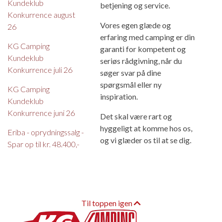
Kundeklub
betjening og service.
Konkurrence august
Vores egen glæde og
26
erfaring med camping er din
KG Camping
garanti for kompetent og
Kundeklub
seriøs rådgivning, når du
Konkurrence juli 26
søger svar på dine
spørgsmål eller ny
KG Camping
inspiration.
Kundeklub
Konkurrence juni 26
Det skal være rart og
hyggeligt at komme hos os,
Eriba - oprydningssalg -
og vi glæder os til at se dig.
Spar op til kr. 48.400,-
Til toppen igen