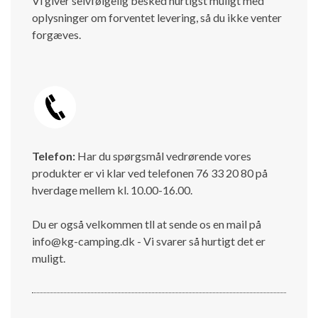
Vi giver selvfølgelig besked hurtigst muligt med
oplysninger om forventet levering, så du ikke venter
forgæves.
Telefon:
Har du spørgsmål vedrørende vores
produkter er vi klar ved telefonen 76 33 20 80 på
hverdage mellem kl. 10.00-16.00.
Du er også velkommen tll at sende os en mail på
info@kg-camping.dk - Vi svarer så hurtigt det er
muligt.