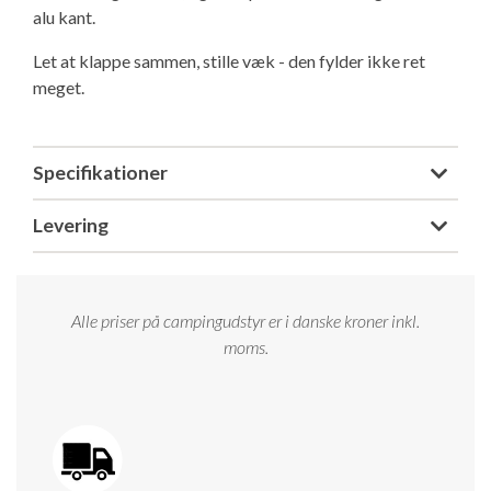
alu kant.
Isabella Opstillingsvejledninger
GPDR - Optagelse af foto og video
Let at klappe sammen, stille væk - den fylder ikke ret
meget.
GPDR - KG Camping Kundeklub
Specifikationer
Levering
Alle priser på campingudstyr er i danske kroner inkl.
moms.