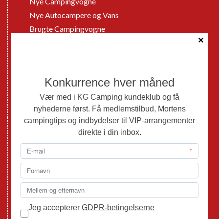
Nye Campingvogne
Nye Autocampere og Vans
Brugte Campingvogne
Brugte Autocampere og Vans
Webshop
Værksted
Mortens Campingtips
KG Camping Kundeklub
Nyheder
Adria
Adria Vans
Adria Autocampere
Eriba
Fendt
Hobby
Randger Van