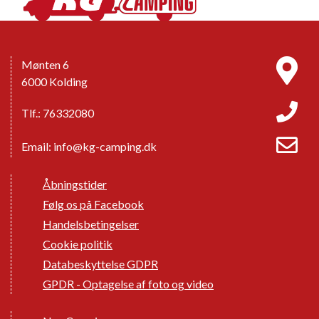
Mønten 6
6000 Kolding
Tlf.: 76332080
Email:
info@kg-camping.dk
Åbningstider
Følg os på Facebook
Handelsbetingelser
Cookie politik
Databeskyttelse GDPR
GPDR - Optagelse af foto og video