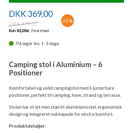
Ny campingvogn - godt at vide
Adria Astella
Next
Hobby Prestige
Adria Coral
Internet i campingvognen
GRØN Virksomhed
DKK
369,00
Vil du sælge din campingvogn?
Hobby Maxia
Lille campingvogn
Adria Compact
Aircondition og klimaanlæg
23 %
DKK
479,00
Tuxer måleskemaer
Brugte telte og udstyr
Finansiering af campingvogn
Gas-komfort i din campingvogn
På lager lev. 1-3 dage
Sikker handel
Isabella fortelte
Forsikring af campingvogn
E-trailer kontrol- og sikkerhedsapp
Klagemuligheder
Camping stol i Aluminium – 6
Camping erhverv
Isabella Fortelte
Byvand - rindende vand i campingvognen
Positioner
Konkurrenceregler
Komfortabel og solid campingstol med 6 justerbare
Isabella Lufttelte
3 spændende ideer til campingvognen
positioner, perfekt til camping, have, strand og terrasse.
Handelsbetingelser - webshop
Isabella weekend- og vinterfortelte
GPS tracker til autocamper og campingvogn
Stolen har et let men stærkt aluminiumsstel, ergonomisk
Cookie & Privatlivspolitik
design og integreret nakkepude for ekstra komfort.
Isabella fortelte til specialvogne
Produktdetaljer:
Persondata