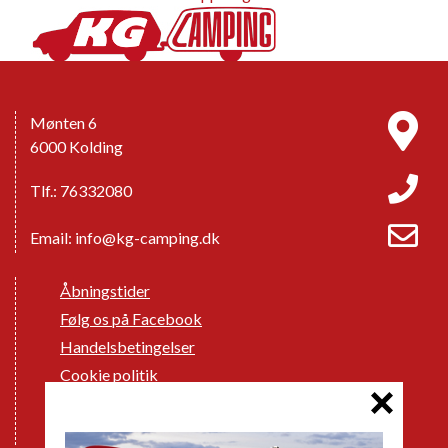
Mønten 6
6000 Kolding
Tlf.: 76332080
Email:
info@kg-camping.dk
Åbningstider
Følg os på Facebook
Handelsbetingelser
Cookie politik
Databeskyttelse GDPR
GPDR - Optagelse af foto og video