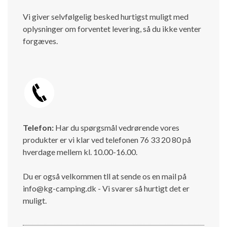
Vi giver selvfølgelig besked hurtigst muligt med
oplysninger om forventet levering, så du ikke venter
forgæves.
Telefon:
Har du spørgsmål vedrørende vores
produkter er vi klar ved telefonen 76 33 20 80 på
hverdage mellem kl. 10.00-16.00.
Du er også velkommen tll at sende os en mail på
info@kg-camping.dk - Vi svarer så hurtigt det er
muligt.