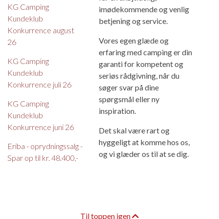
KG Camping
imødekommende og venlig
Kundeklub
betjening og service.
Konkurrence august
Vores egen glæde og
26
erfaring med camping er din
KG Camping
garanti for kompetent og
Kundeklub
seriøs rådgivning, når du
Konkurrence juli 26
søger svar på dine
spørgsmål eller ny
KG Camping
inspiration.
Kundeklub
Konkurrence juni 26
Det skal være rart og
hyggeligt at komme hos os,
Eriba - oprydningssalg -
og vi glæder os til at se dig.
Spar op til kr. 48.400,-
Til toppen igen