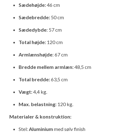
Sædehøjde:
46 cm
Isabella Opstillingsvejledninger
GPDR - Optagelse af foto og video
Sædebredde:
50 cm
Sædedybde
:
57 cm
GPDR - KG Camping Kundeklub
Total højde:
120 cm
Armlænshøjde
: 67 cm
Bredde mellem armlæn:
48,5 cm
Total bredde:
63,5 cm
Vægt:
4,4 kg.
Max. belastning:
120 kg.
Materialer & konstruktion:
Stel:
Aluminium
med sølv finish