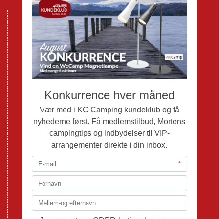
Nye Campingvogne
Nye Autocampere og Vans
Brugte Campingvogne
Brugte Autocampere og Vans
Webshop
Værksted
Mortens Campingtips
KG Camping Kundeklub
Nyheder
Adria
Adria Vans
Adria Autocampere
Eriba
Fendt
Hobby