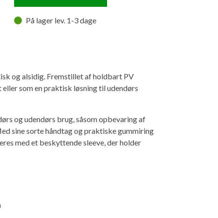
På lager lev. 1-3 dage
k og alsidig. Fremstillet af holdbart PV
t eller som en praktisk løsning til udendørs
ndørs og udendørs brug, såsom opbevaring af
. Med sine sorte håndtag og praktiske gummiring
eres med et beskyttende sleeve, der holder
m