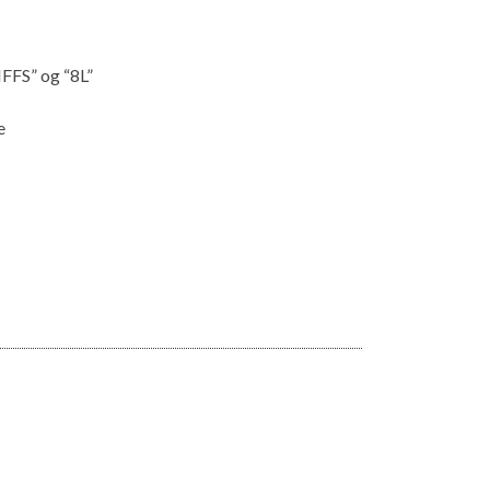
IFFS” og “8L”
e