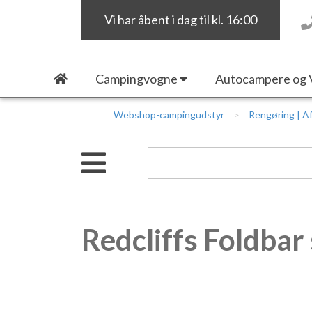
Vi har åbent i dag til kl. 16:00
Campingvogne
Autocampere og 
Webshop-campingudstyr
Rengøring | Af
Redcliffs Foldbar