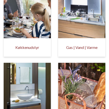
Køkkenudstyr
Gas | Vand | Varme