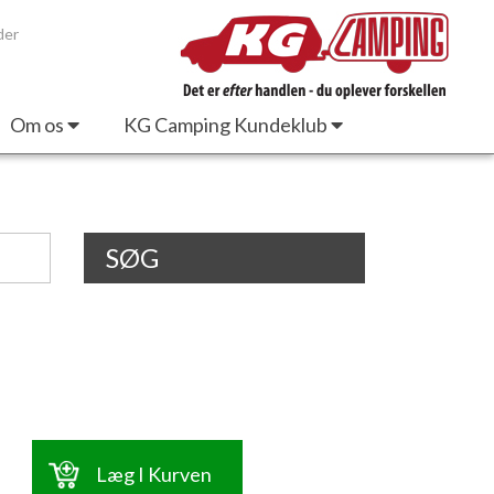
der
Om os
KG Camping Kundeklub
SØG
Læg I Kurven