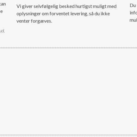
kan
Du 
Vi giver selvfølgelig besked hurtigst muligt med
ke
inf
oplysninger om forventet levering, så du ikke
mul
venter forgæves.
ud.