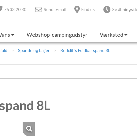
76 33 20 80
Send e-mail
Find os
Se åbningsti
Vans
Webshop-campingudstyr
Værksted
fald
Spande og baljer
Redcliffs Foldbar spand 8L
 spand 8L