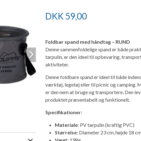
DKK
59,00
Foldbar spand med håndtag – RUND
Denne sammenfoldelige spand er både praktis
tarpulin, er den ideel til opbevaring, transpor
Next
aktiviteter.
Denne foldbare spand er ideel til både inde
værktøj, legetøj eller til picnic og camping
er den nem at bruge og transportere. Den lev
produktet præsentabelt og funktionelt.
Specifikationer:
Materiale
: PV tarpulin (kraftig PVC)
Størrelse
: Diameter 23 cm, højde 18 c
Vægt:
198g.