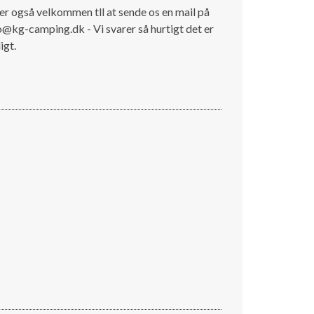
er også velkommen tll at sende os en mail på
o@kg-camping.dk - Vi svarer så hurtigt det er
igt.