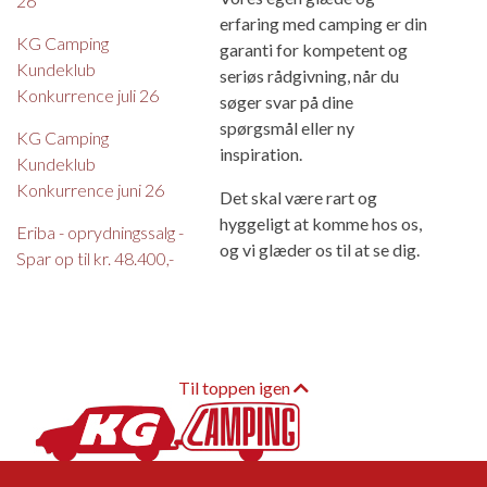
26
erfaring med camping er din
KG Camping
garanti for kompetent og
Kundeklub
seriøs rådgivning, når du
Konkurrence juli 26
søger svar på dine
spørgsmål eller ny
KG Camping
inspiration.
Kundeklub
Konkurrence juni 26
Det skal være rart og
hyggeligt at komme hos os,
Eriba - oprydningssalg -
og vi glæder os til at se dig.
Spar op til kr. 48.400,-
Til toppen igen