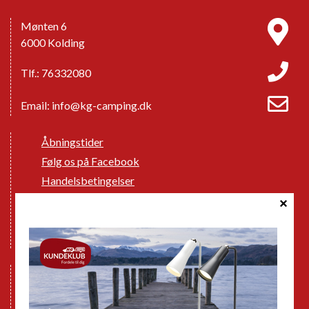
Mønten 6
6000 Kolding
Tlf.: 76332080
Email:
info@kg-camping.dk
Åbningstider
Følg os på Facebook
Handelsbetingelser
Cookie politik
Databeskyttelse GDPR
GPDR - Optagelse af foto og video
Nye Campingvogne
Nye Autocampere og Vans