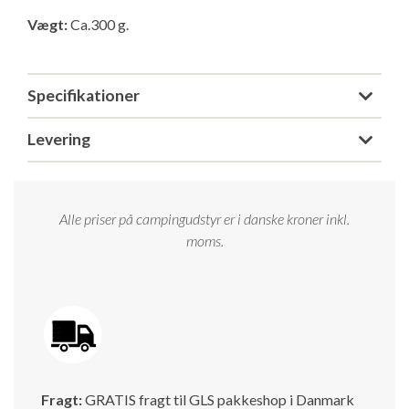
Isabella Opstillingsvejledninger
Vægt:
Ca.300 g.
GPDR - Optagelse af foto og video
GPDR - KG Camping Kundeklub
Specifikationer
Levering
Alle priser på campingudstyr er i danske kroner inkl.
moms.
Fragt:
GRATIS fragt til GLS pakkeshop i Danmark