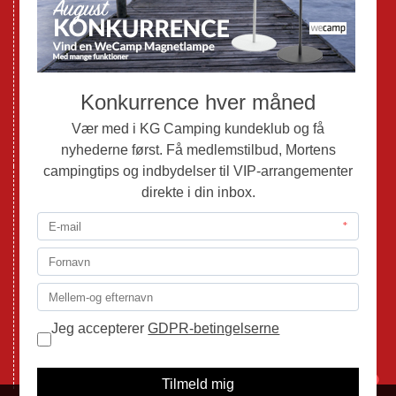
Brugte Campingvogne
Brugte Autocampere og Vans
Webshop
Værksted
Mortens Campingtips
KG Camping Kundeklub
Nyheder
Adria
Adria Vans
Adria Autocampere
Eriba
Fendt
Hobby
Randger Van
Tabbert
Isabella
1