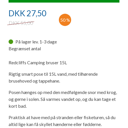
Ny campingvogn - godt at vide
Adria Astella
Next
Hobby Prestige
Adria Coral
Internet i campingvognen
GRØN Virksomhed
DKK
27,50
Vil du sælge din campingvogn?
Hobby Maxia
Lille campingvogn
Adria Compact
Aircondition og klimaanlæg
50 %
DKK
55,00
Tuxer måleskemaer
Brugte telte og udstyr
Finansiering af campingvogn
Gas-komfort i din campingvogn
På lager lev. 1-3 dage
Sikker handel
Begrænset antal
Isabella fortelte
Forsikring af campingvogn
E-trailer kontrol- og sikkerhedsapp
Klagemuligheder
Redcliffs Camping bruser 15L
Camping erhverv
Isabella Fortelte
Byvand - rindende vand i campingvognen
Rigtig smart pose til 15L vand, med tilhørende
Konkurrenceregler
brusehoved og tappehane.
Isabella Lufttelte
3 spændende ideer til campingvognen
Posen hænges op med den medfølgende snor med krog,
Handelsbetingelser - webshop
og gerne i solen. Så varmes vandet op, og du kan tage et
Isabella weekend- og vinterfortelte
GPS tracker til autocamper og campingvogn
kort bad.
Cookie & Privatlivspolitik
Isabella fortelte til specialvogne
Praktisk at have med på stranden eller fisketuren, så du
altid lige kan få skyllet hænderne eller fødderne.
Persondata