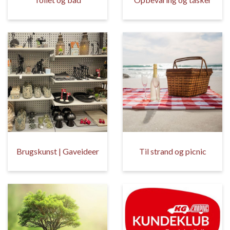
Brugskunst | Gaveideer
Til strand og picnic