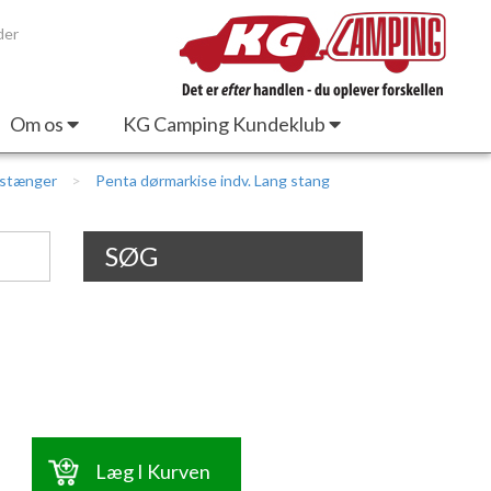
der
Om os
KG Camping Kundeklub
estænger
Penta dørmarkise indv. Lang stang
SØG
Læg I Kurven