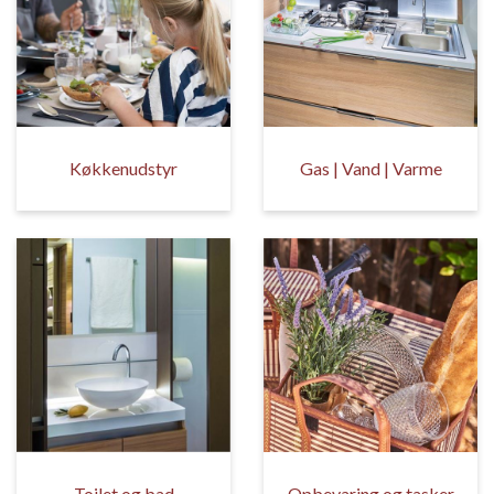
Køkkenudstyr
Gas | Vand | Varme
Toilet og bad
Opbevaring og tasker