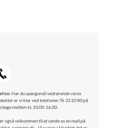
efon:
Har du spørgsmål vedrørende vores
dukter er vi klar ved telefonen 76 33 20 80 på
rdage mellem kl. 10.00-16.00.
er også velkommen tll at sende os en mail på
o@kg-camping.dk - Vi svarer så hurtigt det er