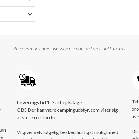
Alle priser på campingudstyr er i danske kroner inkl. moms.
Tel
Leveringstid
1-3 arbejdsdage.
pro
r
OBS Der kan være campingudstyr, som viser sig
hve
at være i restordre.
kan
Du 
Vi giver selvfølgelig besked hurtigst muligt med
ke
inf