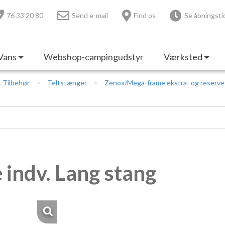
76 33 20 80
Send e-mail
Find os
Se åbningsti
Vans
Webshop-campingudstyr
Værksted
 | Tilbehør
Teltstænger
Zenox/Mega-frame ekstra- og reserv
indv. Lang stang