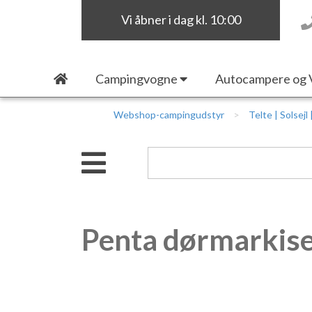
Vi åbner i dag kl. 10:00
Campingvogne
Autocampere og 
Webshop-campingudstyr
Telte | Solsejl
Penta dørmarkise 