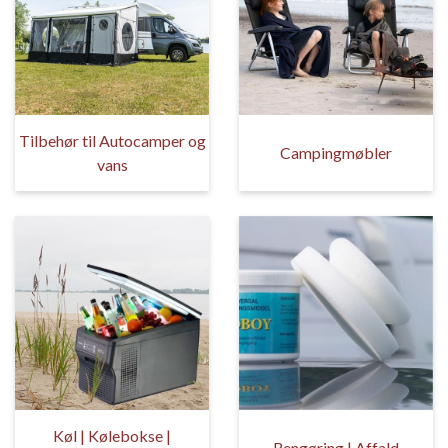
Tilbehør til Autocamper og
Campingmøbler
vans
Køl | Kølebokse |
Rengøring | Affald