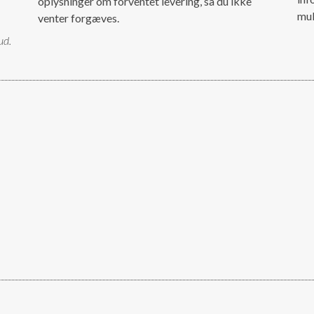
oplysninger om forventet levering, så du ikke
mul
venter forgæves.
ud.