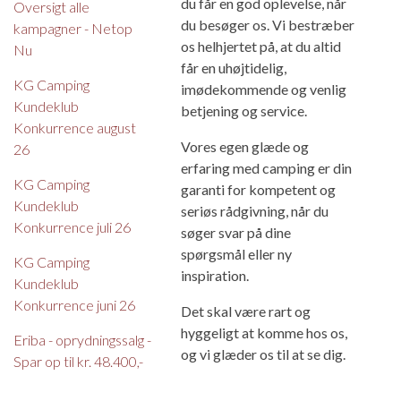
du får en god oplevelse, når
Oversigt alle
du besøger os. Vi bestræber
kampagner - Netop
os helhjertet på, at du altid
Nu
får en uhøjtidelig,
KG Camping
imødekommende og venlig
Kundeklub
betjening og service.
Konkurrence august
Vores egen glæde og
26
erfaring med camping er din
KG Camping
garanti for kompetent og
Kundeklub
seriøs rådgivning, når du
Konkurrence juli 26
søger svar på dine
spørgsmål eller ny
KG Camping
inspiration.
Kundeklub
Konkurrence juni 26
Det skal være rart og
hyggeligt at komme hos os,
Eriba - oprydningssalg -
og vi glæder os til at se dig.
Spar op til kr. 48.400,-