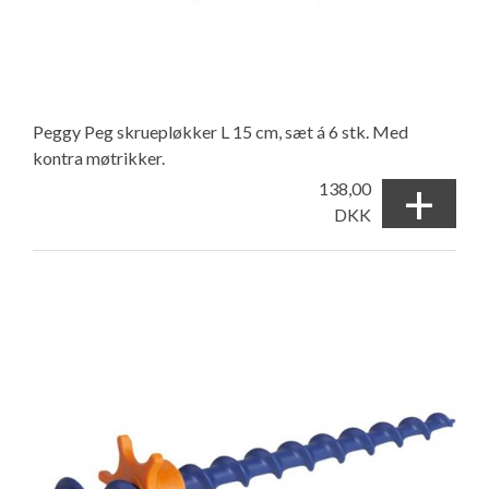
Peggy Peg skruepløkker L 15 cm, sæt á 6 stk. Med
kontra møtrikker.
+
138,00
DKK