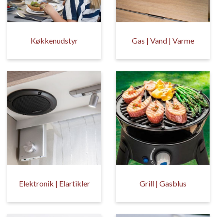
Køkkenudstyr
Gas | Vand | Varme
Elektronik | Elartikler
Grill | Gasblus