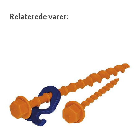
Isabella Opstillingsvejledninger
GPDR - Optagelse af foto og video
Relaterede varer:
GPDR - KG Camping Kundeklub