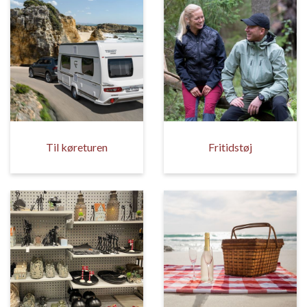
Til køreturen
Fritidstøj