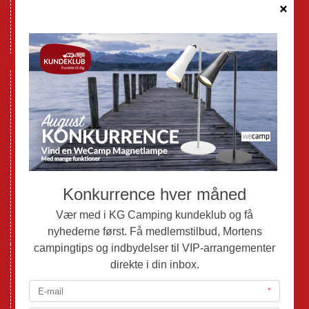
Cookie politik
Databeskyttelse GDPR
GPDR - Optagelse af foto og video
Nye Campingvogne
Nye Autocampere og Vans
Brugte Campingvogne
Brugte Autocampere og Vans
Webshop
Værksted
Mortens Campingtips
KG Camping Kundeklub
Nyheder
Adria
Adria Vans
Adria Autocampere