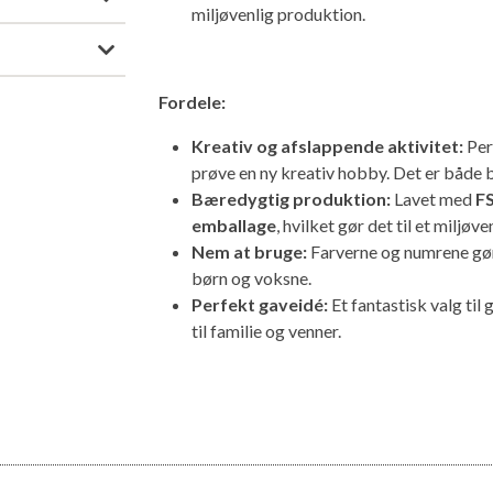
miljøvenlig produktion.
Fordele:
Kreativ og afslappende aktivitet:
Perf
prøve en ny kreativ hobby. Det er både b
Bæredygtig produktion:
Lavet med
FS
emballage
, hvilket gør det til et miljøve
Nem at bruge:
Farverne og numrene gør d
børn og voksne.
Perfekt gaveidé:
Et fantastisk valg til 
til familie og venner.