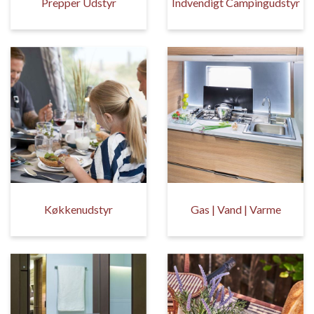
Prepper Udstyr
Indvendigt Campingudstyr
Køkkenudstyr
Gas | Vand | Varme