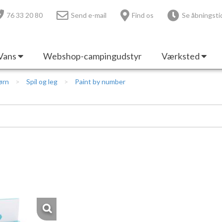
76 33 20 80
Send e-mail
Find os
Se åbningsti
Vans
Webshop-campingudstyr
Værksted
ørn
Spil og leg
Paint by number