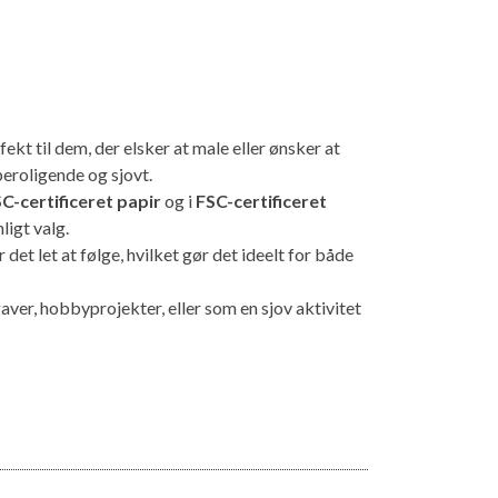
ekt til dem, der elsker at male eller ønsker at
eroligende og sjovt.
C-certificeret papir
og i
FSC-certificeret
nligt valg.
et let at følge, hvilket gør det ideelt for både
gaver, hobbyprojekter, eller som en sjov aktivitet