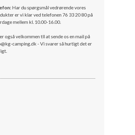
efon:
Har du spørgsmål vedrørende vores
dukter er vi klar ved telefonen 76 33 20 80 på
rdage mellem kl. 10.00-16.00.
er også velkommen tll at sende os en mail på
o@kg-camping.dk - Vi svarer så hurtigt det er
igt.