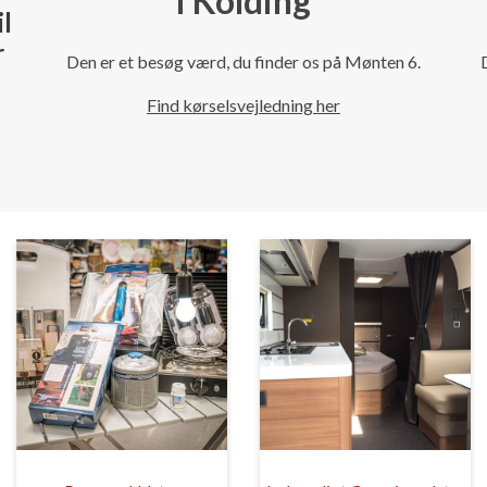
i Kolding
il
r
Den er et besøg værd, du finder os på Mønten 6.
Find kørselsvejledning her