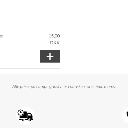
ræ
15,00
DKK
+
Alle priser på campingudstyr er i danske kroner inkl. moms.