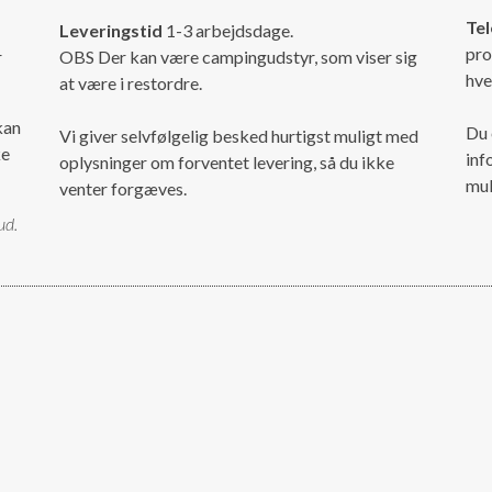
Tel
Leveringstid
1-3 arbejdsdage.
pro
r
OBS Der kan være campingudstyr, som viser sig
hve
at være i restordre.
kan
Du 
Vi giver selvfølgelig besked hurtigst muligt med
ke
inf
oplysninger om forventet levering, så du ikke
mul
venter forgæves.
ud.