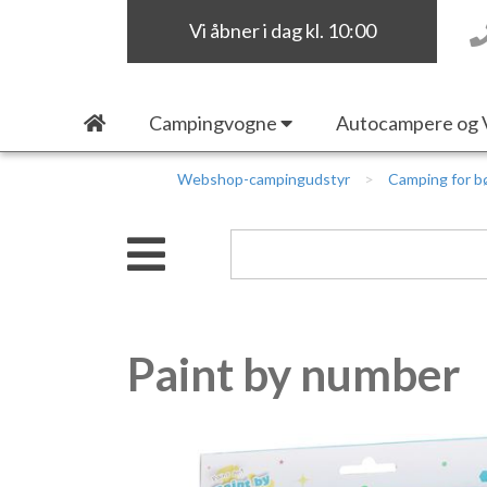
Vi åbner i dag kl. 10:00
Campingvogne
Autocampere og 
Webshop-campingudstyr
Camping for b
Paint by number