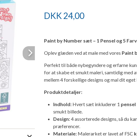
DKK
24,00
Paint by Number sæt – 1 Pensel og 5 Far
Oplev glæden ved at male med vores
Paint 
Next
Perfekt til både nybegyndere og erfarne kuns
for at skabe et smukt maleri, samtidig med at
mellem 4 forskellige designs og mal dit eget
Produktdetaljer:
Indhold:
Hvert sæt inkluderer 1
pensel
smukt billede.
Design:
4 assorterede designs, så du kan 
præferencer.
Materiale:
Malerarket er lavet af FSC
k