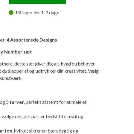
På lager lev. 1-3 dage
ver, 4 Assorterede Designs
by Number sæt
tnere, dette sæt giver dig alt, hvad du behøver
 du slapper af og udtrykker din kreativitet. Vælg
 kunstværk.
og 5
farver
, perfekt afstemt for at male et
vælge det, der passer bedst til din stil og
arton
, hvilket sikrer en bæredygtig og