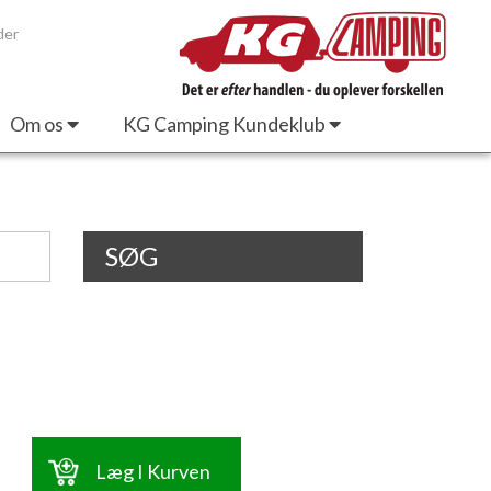
der
Om os
KG Camping Kundeklub
SØG
Læg I Kurven