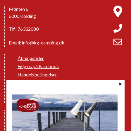
Mønten 6
6000 Kolding
Tlf.: 76332080
Email:
info@kg-camping.dk
Åbningstider
Følg os på Facebook
Handelsbetingelser
Cookie politik
Databeskyttelse GDPR
GPDR - Optagelse af foto og video
Nye Campingvogne
Nye Autocampere og Vans
Brugte Campingvogne