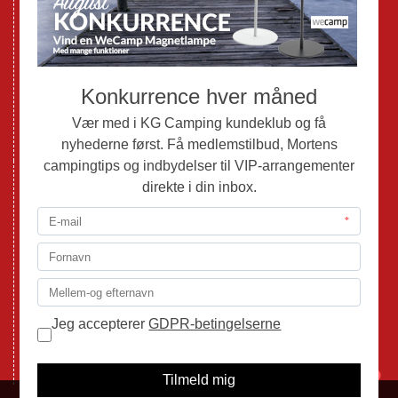
Brugte Autocampere og Vans
Webshop
Værksted
Mortens Campingtips
KG Camping Kundeklub
Nyheder
Adria
Adria Vans
Adria Autocampere
Eriba
Fendt
Hobby
Randger Van
Tabbert
Isabella
1