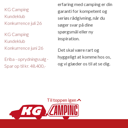
erfaring med camping er din
KG Camping
garanti for kompetent og
Kundeklub
seriøs rådgivning, når du
Konkurrence juli 26
søger svar på dine
spørgsmål eller ny
KG Camping
inspiration.
Kundeklub
Konkurrence juni 26
Det skal være rart og
hyggeligt at komme hos os,
Eriba - oprydningssalg -
og vi glæder os til at se dig.
Spar op til kr. 48.400,-
Til toppen igen