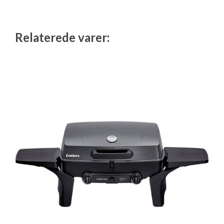
Isabella Opstillingsvejledninger
GPDR - Optagelse af foto og video
Relaterede varer:
GPDR - KG Camping Kundeklub