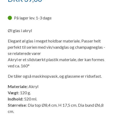
Ny campingvogn - godt at vide
Adria Astella
Next
Hobby Prestige
Adria Coral
Internet i campingvognen
GRØN Virksomhed
Vil du sælge din campingvogn?
Hobby Maxia
Lille campingvogn
Adria Compact
Aircondition og klimaanlæg
På lager lev. 1-3 dage
Tuxer måleskemaer
Øl glas i akryl
Brugte telte og udstyr
Finansiering af campingvogn
Gas-komfort i din campingvogn
Sikker handel
Elegant øl glas i meget holdbar materiale. Passer helt
perfekt til serien med vin/vandglas og champagneglas -
Isabella fortelte
Forsikring af campingvogn
E-trailer kontrol- og sikkerhedsapp
se relaterede varer
Klagemuligheder
Akryl er et slidstærkt plastik materiale, der kan formes
Camping erhverv
Isabella Fortelte
Byvand - rindende vand i campingvognen
ved ca. 160°
Konkurrenceregler
De tåler også maskinopvask, og glassene er ridsefast.
Isabella Lufttelte
3 spændende ideer til campingvognen
Handelsbetingelser - webshop
Materiale:
Akryl
Isabella weekend- og vinterfortelte
GPS tracker til autocamper og campingvogn
Vægt:
120 g.
Cookie & Privatlivspolitik
Indhold:
520 ml.
Størrelse
: Dia top Ø8,4 cm. H 17,5 cm. Dia bund Ø6,8
Isabella fortelte til specialvogne
cm.
Persondata