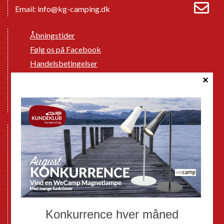
Email:
info@kg-camping.dk
Åbningstider
Følg os på Facebook
Handelsbetingelser
Cookie politik
Databeskyttelse GDPR
GPDR - Optagelse af foto og video
Nye Campingvogne
Nye Autocampere og Vans
Brugte Campingvogne
Brugte Autocampere og Vans
Webshop
Værksted
Mortens Campingtips