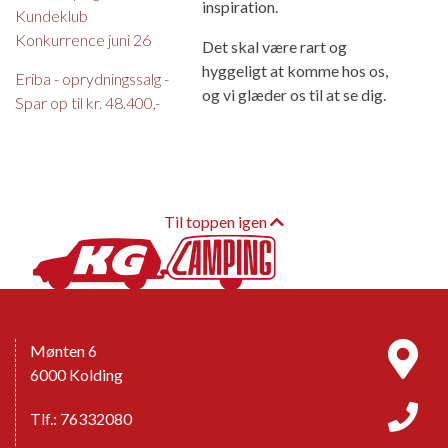
inspiration.
Kundeklub
Konkurrence juni 26
Det skal være rart og
hyggeligt at komme hos os,
Eriba - oprydningssalg -
og vi glæder os til at se dig.
Spar op til kr. 48.400,-
Til toppen igen
Mønten 6
6000 Kolding
Tlf.: 76332080