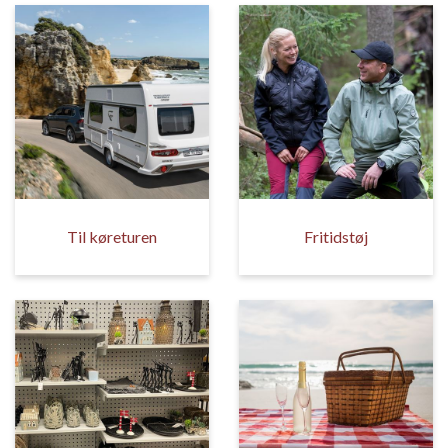
Til køreturen
Fritidstøj