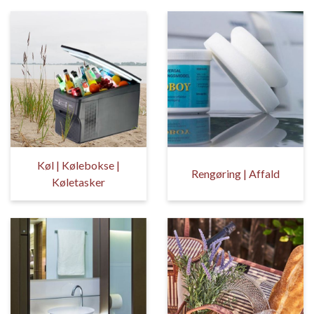
Køl | Kølebokse |
Rengøring | Affald
Køletasker