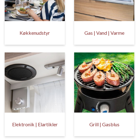
Køkkenudstyr
Gas | Vand | Varme
Elektronik | Elartikler
Grill | Gasblus