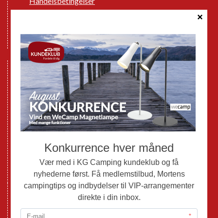
Handelsbetingelser
Cookie politik
Databeskyttelse GDPR
GPDR - Optagelse af foto og video
Nye Campingvogne
Nye Autocampere og Vans
Brugte Campingvogne
Brugte Autocampere og Vans
Webshop
Værksted
Mortens Campingtips
KG Camping Kundeklub
Nyheder
Adria
Adria Vans
Adria Autocampere