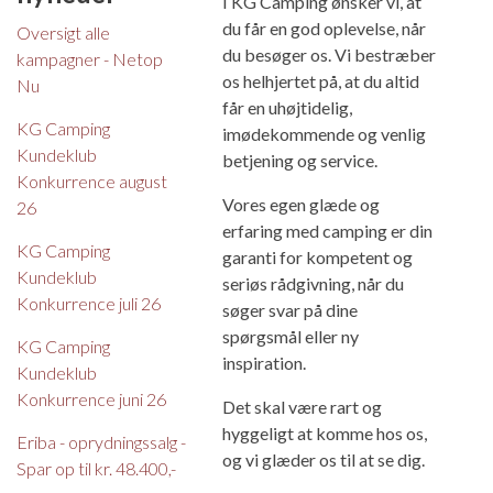
I KG Camping ønsker vi, at
du får en god oplevelse, når
Oversigt alle
du besøger os. Vi bestræber
kampagner - Netop
os helhjertet på, at du altid
Nu
får en uhøjtidelig,
KG Camping
imødekommende og venlig
Kundeklub
betjening og service.
Konkurrence august
Vores egen glæde og
26
erfaring med camping er din
KG Camping
garanti for kompetent og
Kundeklub
seriøs rådgivning, når du
Konkurrence juli 26
søger svar på dine
spørgsmål eller ny
KG Camping
inspiration.
Kundeklub
Konkurrence juni 26
Det skal være rart og
hyggeligt at komme hos os,
Eriba - oprydningssalg -
og vi glæder os til at se dig.
Spar op til kr. 48.400,-