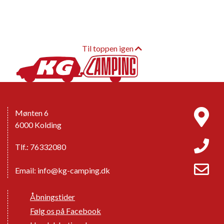
Til toppen igen
Mønten 6
6000 Kolding
Tlf.: 76332080
Email:
info@kg-camping.dk
Åbningstider
Følg os på Facebook