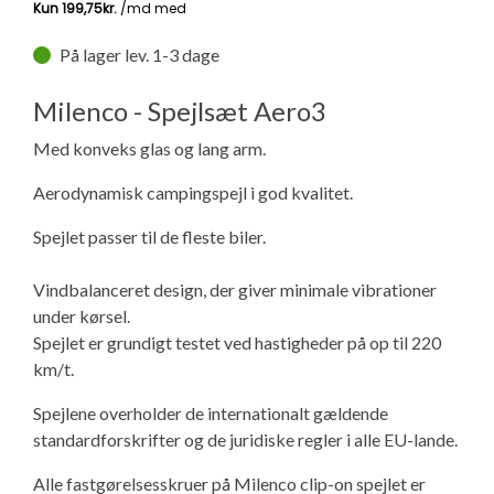
Isabella Opstillingsvejledninger
GPDR - Optagelse af foto og video
På lager lev. 1-3 dage
Milenco - Spejlsæt Aero3
GPDR - KG Camping Kundeklub
Med konveks glas og lang arm.
Aerodynamisk campingspejl i god kvalitet.
Spejlet passer til de fleste biler.
Vindbalanceret design, der giver minimale vibrationer
under kørsel.
Spejlet er grundigt testet ved hastigheder på op til 220
km/t.
Spejlene overholder de internationalt gældende
standardforskrifter og de juridiske regler i alle EU-lande.
Alle fastgørelsesskruer på Milenco clip-on spejlet er