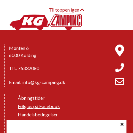
Til toppen igen
Mønten 6
6000 Kolding
Tlf.: 76332080
Email:
info@kg-camping.dk
Åbningstider
Følg os på Facebook
Handelsbetingelser
Cookie politik
Databeskyttelse GDPR