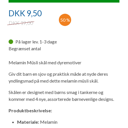
Ny campingvogn - godt at vide
Adria Astella
Next
Hobby Prestige
Adria Coral
Internet i campingvognen
GRØN Virksomhed
DKK
9,50
Vil du sælge din campingvogn?
Hobby Maxia
Lille campingvogn
Adria Compact
Aircondition og klimaanlæg
50 %
DKK
19,00
Tuxer måleskemaer
Brugte telte og udstyr
Finansiering af campingvogn
Gas-komfort i din campingvogn
På lager lev. 1-3 dage
Sikker handel
Begrænset antal
Isabella fortelte
Forsikring af campingvogn
E-trailer kontrol- og sikkerhedsapp
Klagemuligheder
Melamin Müsli skål med dyremotiver
Camping erhverv
Isabella Fortelte
Byvand - rindende vand i campingvognen
Giv dit barn en sjov og praktisk måde at nyde deres
Konkurrenceregler
yndlingsmad på med dette melamin müsli skål.
Isabella Lufttelte
3 spændende ideer til campingvognen
Skålen er designet med børns smag i tankerne og
Handelsbetingelser - webshop
kommer med 4 nye, assorterede børnevenlige designs.
Isabella weekend- og vinterfortelte
GPS tracker til autocamper og campingvogn
Cookie & Privatlivspolitik
Produktbeskrivelse:
Isabella fortelte til specialvogne
Materiale:
Melamin
Persondata