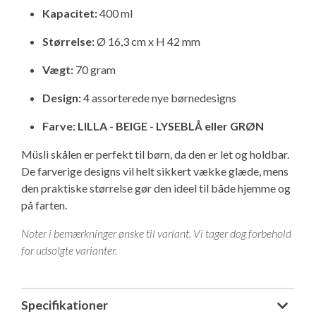
Kapacitet:
Isabella Opstillingsvejledninger
400 ml
GPDR - Optagelse af foto og video
Størrelse:
Ø 16,3 cm x H 42 mm
Vægt:
70 gram
GPDR - KG Camping Kundeklub
Design:
4 assorterede nye børnedesigns
Farve: LILLA - BEIGE - LYSEBLÅ eller GRØN
Müsli skålen er perfekt til børn, da den er let og holdbar.
De farverige designs vil helt sikkert vække glæde, mens
den praktiske størrelse gør den ideel til både hjemme og
på farten.
Noter i bemærkninger ønske til variant. Vi tager dog forbehold
for udsolgte varianter.
Specifikationer