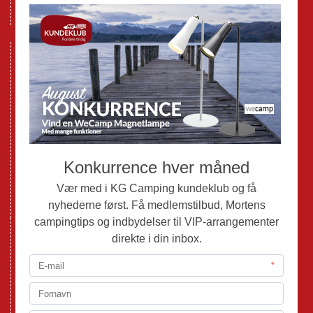
GPDR - Optagelse af foto og video
Nye Campingvogne
Nye Autocampere og Vans
Brugte Campingvogne
Brugte Autocampere og Vans
Webshop
Værksted
Mortens Campingtips
KG Camping Kundeklub
Nyheder
Adria
Adria Vans
Adria Autocampere
Eriba
Fendt