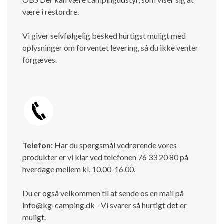
være i restordre.
Vi giver selvfølgelig besked hurtigst muligt med
oplysninger om forventet levering, så du ikke venter
forgæves.
Telefon:
Har du spørgsmål vedrørende vores
produkter er vi klar ved telefonen 76 33 20 80 på
hverdage mellem kl. 10.00-16.00.
Du er også velkommen tll at sende os en mail på
info@kg-camping.dk - Vi svarer så hurtigt det er
muligt.