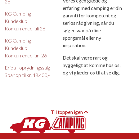
Vores egen glæde og
26
erfaring med camping er din
KG Camping
garanti for kompetent og
Kundeklub
seriøs rådgivning, når du
Konkurrence juli 26
søger svar på dine
spørgsmål eller ny
KG Camping
inspiration.
Kundeklub
Konkurrence juni 26
Det skal være rart og
hyggeligt at komme hos os,
Eriba - oprydningssalg -
og vi glæder os til at se dig.
Spar op til kr. 48.400,-
Til toppen igen