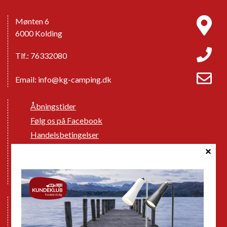
Mønten 6
6000 Kolding
Tlf.: 76332080
Email:
info@kg-camping.dk
Åbningstider
Følg os på Facebook
Handelsbetingelser
Cookie politik
Databeskyttelse GDPR
GPDR - Optagelse af foto og video
Nye Campingvogne
Nye Autocampere og Vans