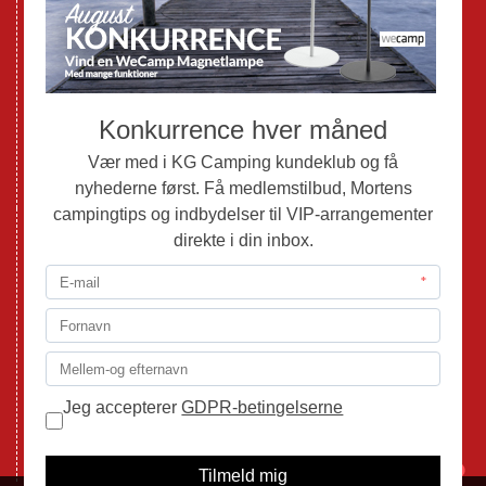
Brugte Campingvogne
Brugte Autocampere og Vans
Webshop
Værksted
Mortens Campingtips
KG Camping Kundeklub
Nyheder
Adria
Adria Vans
Adria Autocampere
Eriba
Fendt
Hobby
Randger Van
Tabbert
Isabella
1