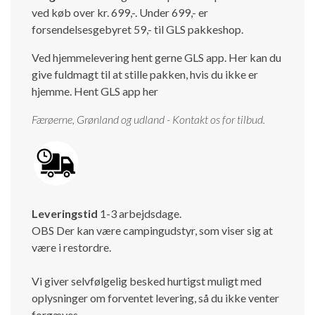
ved køb over kr. 699,-. Under 699,- er
Isabella Opstillingsvejledninger
forsendelsesgebyret 59,- til GLS pakkeshop.
GPDR - Optagelse af foto og video
Ved hjemmelevering hent gerne GLS app. Her kan du
GPDR - KG Camping Kundeklub
give fuldmagt til at stille pakken, hvis du ikke er
hjemme.
Hent GLS app her
Færøerne, Grønland og udland - Kontakt os for tilbud.
Leveringstid
1-3 arbejdsdage.
OBS Der kan være campingudstyr, som viser sig at
være i restordre.
Vi giver selvfølgelig besked hurtigst muligt med
oplysninger om forventet levering, så du ikke venter
forgæves.