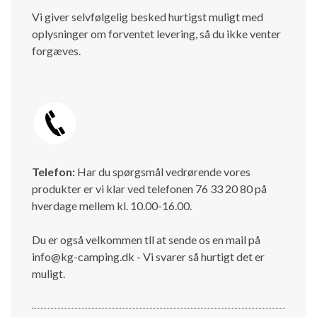
Vi giver selvfølgelig besked hurtigst muligt med
oplysninger om forventet levering, så du ikke venter
forgæves.
Telefon:
Har du spørgsmål vedrørende vores
produkter er vi klar ved telefonen 76 33 20 80 på
hverdage mellem kl. 10.00-16.00.
Du er også velkommen tll at sende os en mail på
info@kg-camping.dk - Vi svarer så hurtigt det er
muligt.