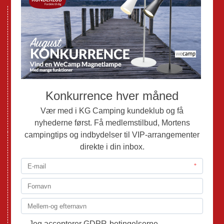
Nye Campingvogne
Nye Autocampere og Vans
Brugte Campingvogne
Brugte Autocampere og Vans
Webshop
Værksted
Mortens Campingtips
KG Camping Kundeklub
Nyheder
Adria
Adria Vans
Adria Autocampere
Eriba
Fendt
Hobby
Randger Van