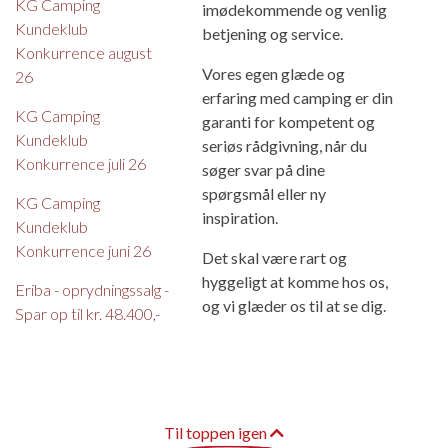
KG Camping
imødekommende og venlig
Kundeklub
betjening og service.
Konkurrence august
Vores egen glæde og
26
erfaring med camping er din
KG Camping
garanti for kompetent og
Kundeklub
seriøs rådgivning, når du
Konkurrence juli 26
søger svar på dine
spørgsmål eller ny
KG Camping
inspiration.
Kundeklub
Konkurrence juni 26
Det skal være rart og
hyggeligt at komme hos os,
Eriba - oprydningssalg -
og vi glæder os til at se dig.
Spar op til kr. 48.400,-
Til toppen igen