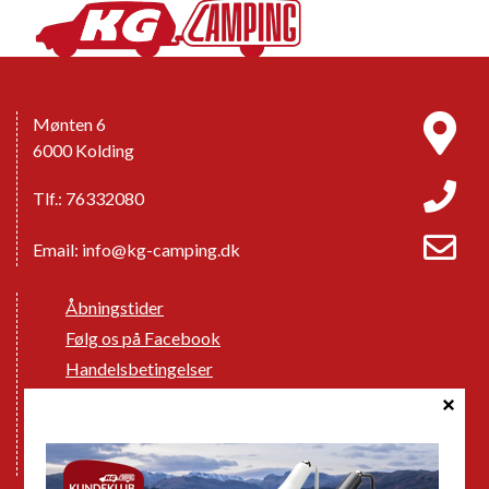
Mønten 6
6000 Kolding
Tlf.: 76332080
Email:
info@kg-camping.dk
Åbningstider
Følg os på Facebook
Handelsbetingelser
Cookie politik
Databeskyttelse GDPR
GPDR - Optagelse af foto og video