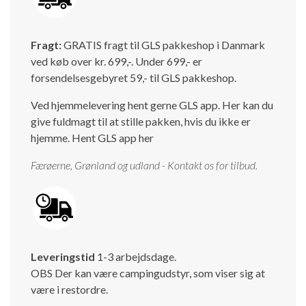
Isabella Opstillingsvejledninger
GPDR - Optagelse af foto og video
Fragt:
GRATIS fragt til GLS pakkeshop i Danmark
ved køb over kr. 699,-. Under 699,- er
GPDR - KG Camping Kundeklub
forsendelsesgebyret 59,- til GLS pakkeshop.
Ved hjemmelevering hent gerne GLS app. Her kan du
give fuldmagt til at stille pakken, hvis du ikke er
hjemme.
Hent GLS app her
Færøerne, Grønland og udland - Kontakt os for tilbud.
Leveringstid
1-3 arbejdsdage.
OBS Der kan være campingudstyr, som viser sig at
være i restordre.