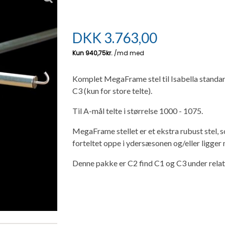
DKK
3.763,00
Komplet MegaFrame stel til Isabella standard
C3 (kun for store telte).
Til A-mål telte i størrelse 1000 - 1075.
MegaFrame stellet er et ekstra rubust stel, so
forteltet oppe i ydersæsonen og/eller ligger 
Denne pakke er C2 find C1 og C3 under rela