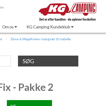
der
Om os
KG Camping Kundeklub
te
Zinox & MegaFrame-stangsæt til Isabella
SØG
ix - Pakke 2