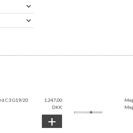
ard C3 G19/20
1.247,00
Meg
DKK
Meg
+