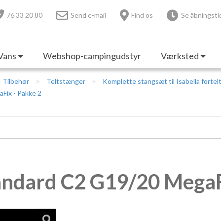
76 33 20 80
Send e-mail
Find os
Se åbningsti
Vans
Webshop-campingudstyr
Værksted
 | Tilbehør
Teltstænger
Komplette stangsæt til Isabella fortel
Fix - Pakke 2
andard C2 G19/20 MegaF