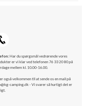
efon:
Har du spørgsmål vedrørende vores
dukter er vi klar ved telefonen 76 33 20 80 på
rdage mellem kl. 10.00-16.00.
er også velkommen tll at sende os en mail på
o@kg-camping.dk - Vi svarer så hurtigt det er
igt.