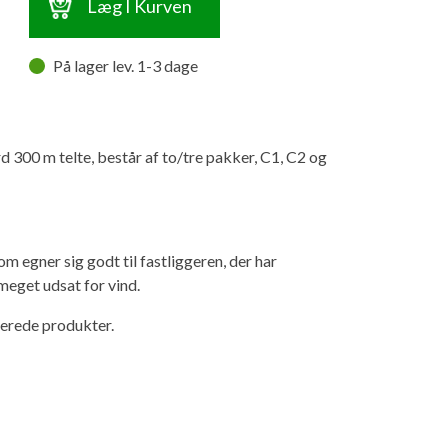
Læg I Kurven
På lager lev. 1-3 dage
 300 m telte, består af to/tre pakker, C1, C2 og
m egner sig godt til fastliggeren, der har
meget udsat for vind.
terede produkter.