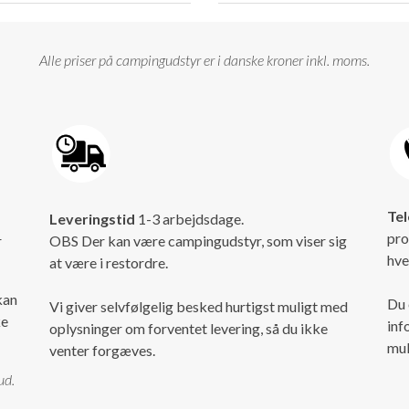
Alle priser på campingudstyr er i danske kroner inkl. moms.
Tel
Leveringstid
1-3 arbejdsdage.
pro
r
OBS Der kan være campingudstyr, som viser sig
hve
at være i restordre.
kan
Du 
Vi giver selvfølgelig besked hurtigst muligt med
ke
inf
oplysninger om forventet levering, så du ikke
mul
venter forgæves.
ud.