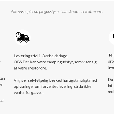
Alle priser på campingudstyr er i danske kroner inkl. moms.
Tel
Leveringstid
1-3 arbejdsdage.
pro
r
OBS Der kan være campingudstyr, som viser sig
hve
at være i restordre.
kan
Du 
Vi giver selvfølgelig besked hurtigst muligt med
ke
inf
oplysninger om forventet levering, så du ikke
mul
venter forgæves.
ud.