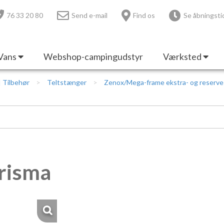
76 33 20 80
Send e-mail
Find os
Se åbningsti
Vans
Webshop-campingudstyr
Værksted
 | Tilbehør
Teltstænger
Zenox/Mega-frame ekstra- og reserv
risma