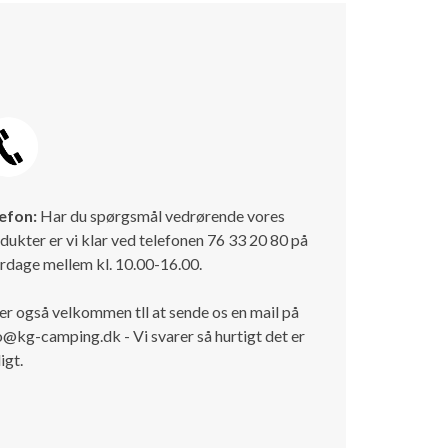
efon:
Har du spørgsmål vedrørende vores
dukter er vi klar ved telefonen 76 33 20 80 på
rdage mellem kl. 10.00-16.00.
er også velkommen tll at sende os en mail på
o@kg-camping.dk - Vi svarer så hurtigt det er
igt.