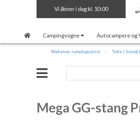
Vi åbner i dag kl. 10:00
Campingvogne
Autocampere og 
Webshop-campingudstyr
Telte | Solsejl
Mega GG-stang P