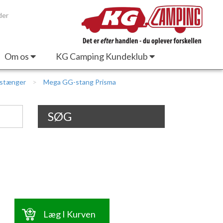
der
Om os
KG Camping Kundeklub
estænger
Mega GG-stang Prisma
SØG
Læg I Kurven