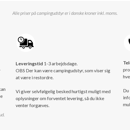
Alle priser på campingudstyr er i danske kroner inkl. moms.
Tel
Leveringstid
1-3 arbejdsdage.
pro
r
OBS Der kan være campingudstyr, som viser sig
hve
at være i restordre.
kan
Du 
Vi giver selvfølgelig besked hurtigst muligt med
ke
inf
oplysninger om forventet levering, så du ikke
mul
venter forgæves.
ud.