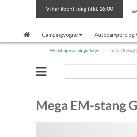
Vi har åbent i dag til kl. 16:00
Campingvogne
Autocampere og 
Webshop-campingudstyr
Telte | Solsejl
Mega EM-stang G