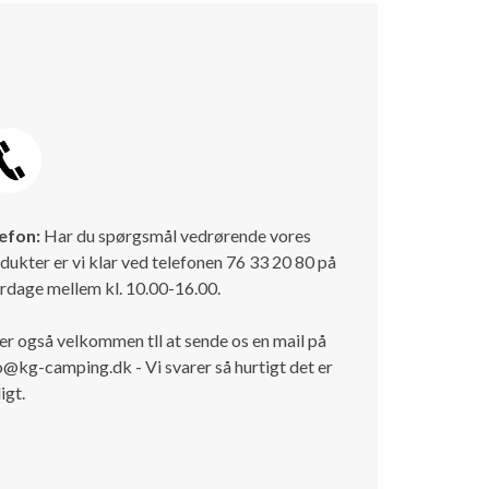
efon:
Har du spørgsmål vedrørende vores
dukter er vi klar ved telefonen 76 33 20 80 på
rdage mellem kl. 10.00-16.00.
er også velkommen tll at sende os en mail på
o@kg-camping.dk - Vi svarer så hurtigt det er
igt.