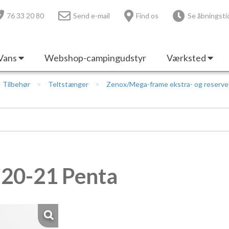
76 33 20 80
Send e-mail
Find os
Se åbningsti
Vans
Webshop-campingudstyr
Værksted
 | Tilbehør
Teltstænger
Zenox/Mega-frame ekstra- og reserv
20-21 Penta