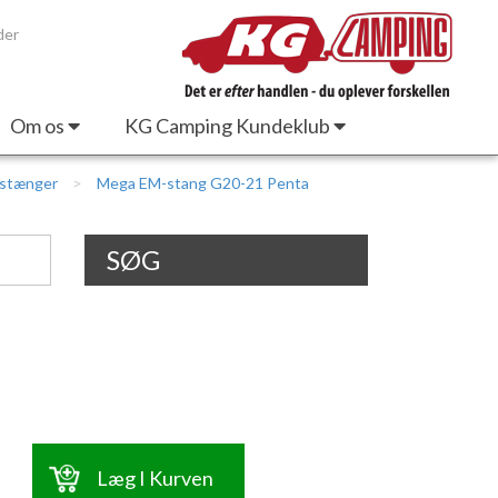
der
Om os
KG Camping Kundeklub
estænger
Mega EM-stang G20-21 Penta
SØG
Læg I Kurven