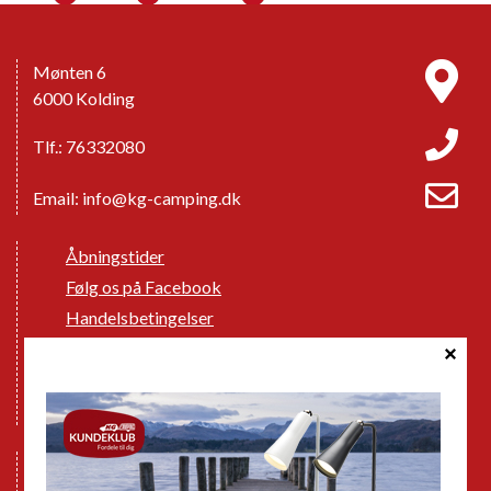
Mønten 6
6000 Kolding
Tlf.: 76332080
Email:
info@kg-camping.dk
Åbningstider
Følg os på Facebook
Handelsbetingelser
Cookie politik
Databeskyttelse GDPR
GPDR - Optagelse af foto og video
Nye Campingvogne