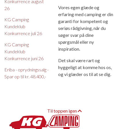
Konkurrence august
Vores egen glæde og
26
erfaring med camping er din
KG Camping
garanti for kompetent og
Kundeklub
seriøs rådgivning, når du
Konkurrence juli 26
søger svar på dine
spørgsmål eller ny
KG Camping
inspiration.
Kundeklub
Konkurrence juni 26
Det skal være rart og
hyggeligt at komme hos os,
Eriba - oprydningssalg -
og vi glæder os til at se dig.
Spar op til kr. 48.400,-
Til toppen igen