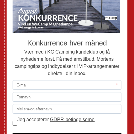
Nye Autocampere og Vans
Brugte Campingvogne
Brugte Autocampere og Vans
Webshop
Værksted
Mortens Campingtips
KG Camping Kundeklub
Nyheder
Adria
Adria Vans
Adria Autocampere
Eriba
Fendt
Hobby
Randger Van
Tabbert