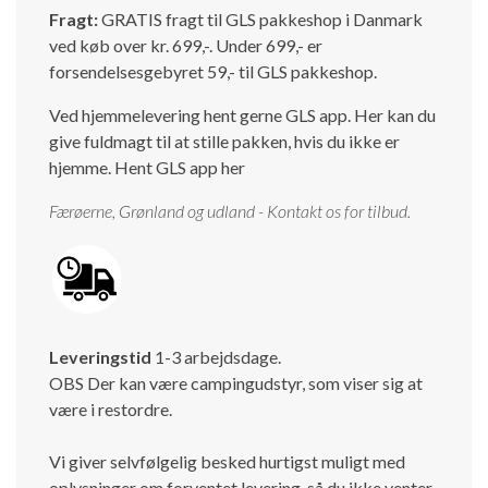
Fragt:
GRATIS fragt til GLS pakkeshop i Danmark
Isabella Opstillingsvejledninger
ved køb over kr. 699,-. Under 699,- er
GPDR - Optagelse af foto og video
forsendelsesgebyret 59,- til GLS pakkeshop.
GPDR - KG Camping Kundeklub
Ved hjemmelevering hent gerne GLS app. Her kan du
give fuldmagt til at stille pakken, hvis du ikke er
hjemme.
Hent GLS app her
Færøerne, Grønland og udland - Kontakt os for tilbud.
Leveringstid
1-3 arbejdsdage.
OBS Der kan være campingudstyr, som viser sig at
være i restordre.
Vi giver selvfølgelig besked hurtigst muligt med
oplysninger om forventet levering, så du ikke venter