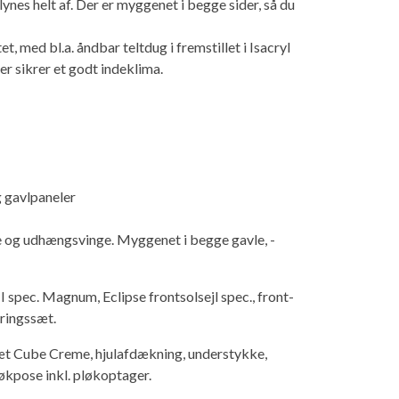
nes helt af. Der er myggenet i begge sider, så du
, med bl.a. åndbar teltdug i fremstillet i Isacryl
er sikrer et godt indeklima.
g gavlpaneler
 og udhængsvinge. ­Mygge­net i begge gavle, ­
I spec. Magnum, Eclipse frontsolsejl spec., front-
ringssæt.
t Cube Creme, hjulafdækning, understykke,
økpose inkl. pløkoptager.