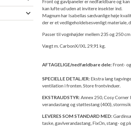
Front og gavlpaneler er nedfældbare og kan ly
kan lufte ud uden at invitere insekter ind.
Magnum har Isabellas sædvanlige høje kvalitet
der er et vedligeholdelsesvenligt materiale, d
Passer til vognhøjder mellem 235 og 250 cm
Vægt m. CarbonX/IXL 29,91 kg.
AFTAGELIGE/nedfældbare dele:
Front- o
SPECIELLE DETALJER:
Ekstra lang tagvinge
ventilation i fronten. Store frontvinduer.
EKSTRAUDSTYR
: Annex 250, Cosy Corner I
verandastang og støttestang (400), stormsik
LEVERES SOM STANDARD MED:
Gardinsæ
taske, gavlverandastang, FixOn, stang- og pl