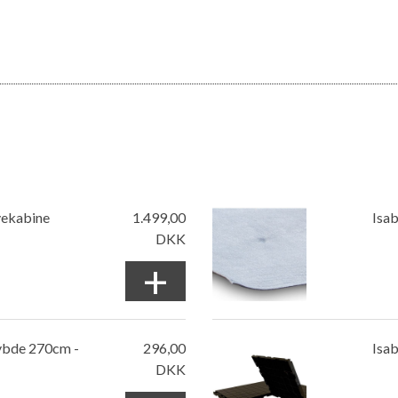
ovekabine
1.499,00
Isa
DKK
+
dybde 270cm -
296,00
Isab
DKK