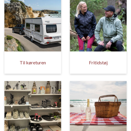
Til køreturen
Fritidstøj