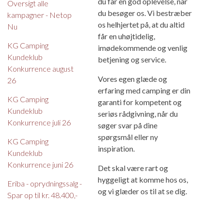
du får en god oplevelse, når
Oversigt alle
du besøger os. Vi bestræber
kampagner - Netop
os helhjertet på, at du altid
Nu
får en uhøjtidelig,
KG Camping
imødekommende og venlig
Kundeklub
betjening og service.
Konkurrence august
Vores egen glæde og
26
erfaring med camping er din
KG Camping
garanti for kompetent og
Kundeklub
seriøs rådgivning, når du
Konkurrence juli 26
søger svar på dine
spørgsmål eller ny
KG Camping
inspiration.
Kundeklub
Konkurrence juni 26
Det skal være rart og
hyggeligt at komme hos os,
Eriba - oprydningssalg -
og vi glæder os til at se dig.
Spar op til kr. 48.400,-