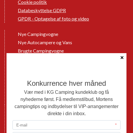
Cookie politik
Databeskyttelse GDPR
GPDR - Optagelse af foto og video
Nye Campingvogne
Nye Autocampere og Vans
Brugte Campingvogne
Brugte Autocampere og Vans
Webshop
Værksted
Mortens Campingtips
KG Camping Kundeklub
Nyheder
Adria
Adria Vans
Adria Autocampere