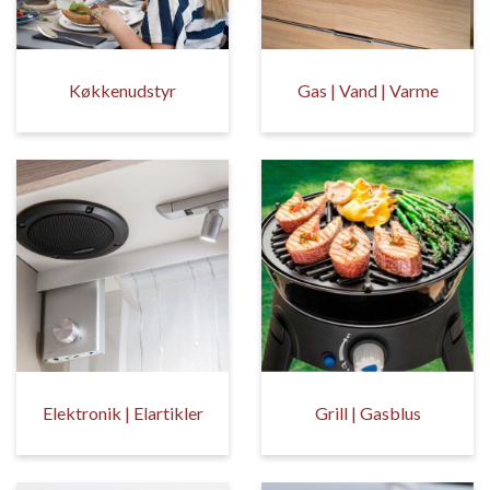
Køkkenudstyr
Gas | Vand | Varme
Elektronik | Elartikler
Grill | Gasblus