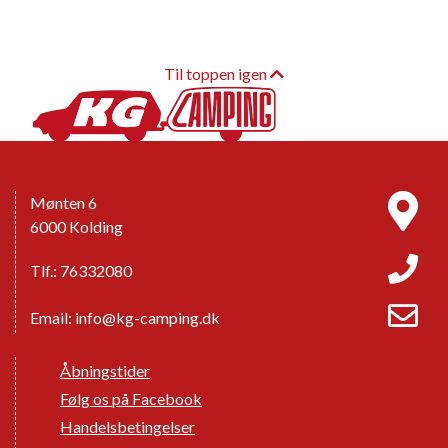
Til toppen igen
Mønten 6
6000 Kolding
Tlf.: 76332080
Email:
info@kg-camping.dk
Åbningstider
Følg os på Facebook
Handelsbetingelser