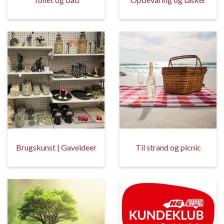
Brugskunst | Gaveideer
Til strand og picnic