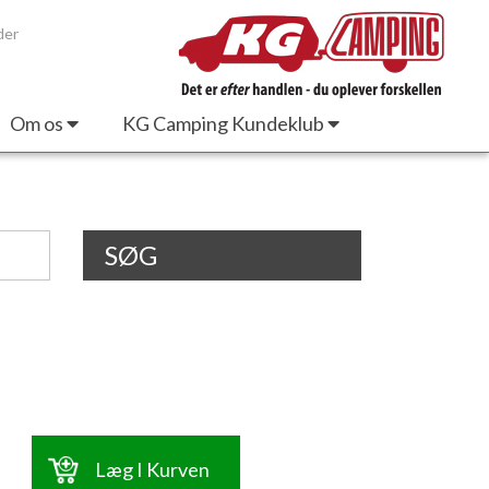
der
Om os
KG Camping Kundeklub
SØG
Læg I Kurven