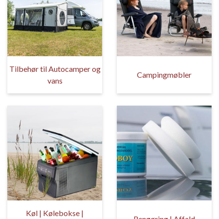
Tilbehør til Autocamper og
Campingmøbler
vans
Køl | Kølebokse |
Rengøring | Affald