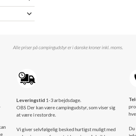
Alle priser på campingudstyr er i danske kroner inkl. moms.
Tel
Leveringstid
1-3 arbejdsdage.
pro
r
OBS Der kan være campingudstyr, som viser sig
hve
at være i restordre.
kan
Du 
Vi giver selvfølgelig besked hurtigst muligt med
ke
inf