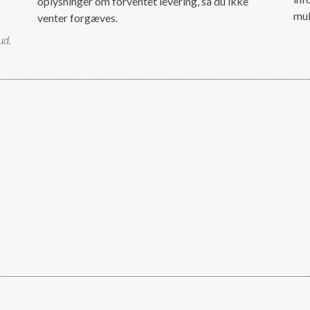
oplysninger om forventet levering, så du ikke
mul
venter forgæves.
ud.