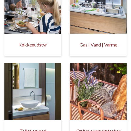
Køkkenudstyr
Gas | Vand | Varme
Toilet og bad
Opbevaring og tasker