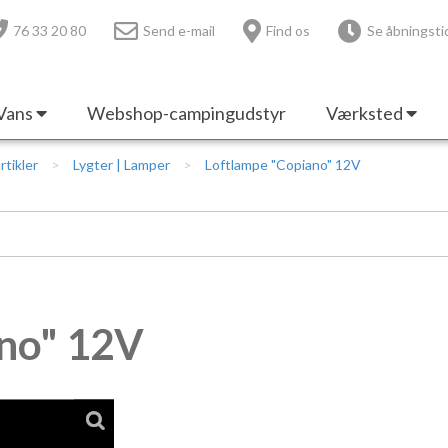
76 33 20 80
Send e-mail
Find os
Se åbningsti
Vans
Webshop-campingudstyr
Værksted
rtikler
Lygter | Lamper
Loftlampe "Copiano" 12V
no" 12V