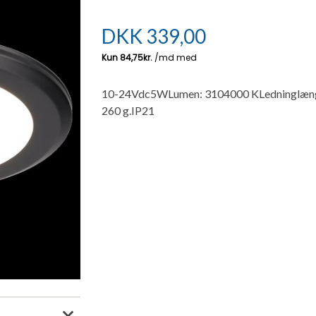
DKK
339,00
10-24Vdc5WLumen: 3104000 KLedninglængd
260 g.IP21