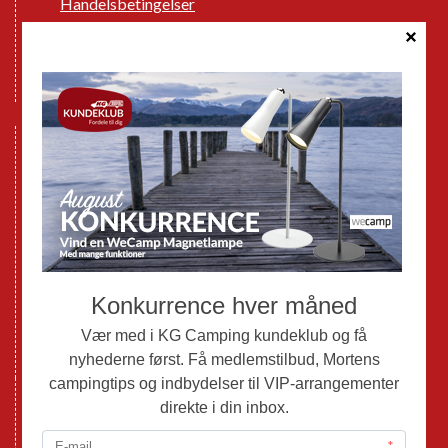
Handelsbetingelser
Cookie politik
Databeskyttelse GDPR
GPDR - Optagelse af foto og video
Nye Campingvogne
Nye Autocampere og Vans
Brugte Campingvogne
Brugte Autocampere og Vans
Webshop
Værksted
Mortens Campingtips
KG Camping Kundeklub
Nyheder
Adria
Adria Vans
Adria Autocampere