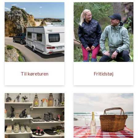
Til køreturen
Fritidstøj