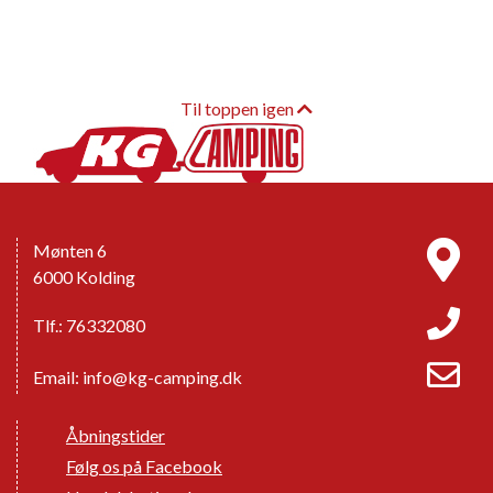
Til toppen igen
Mønten 6
6000 Kolding
Tlf.: 76332080
Email:
info@kg-camping.dk
Åbningstider
Følg os på Facebook