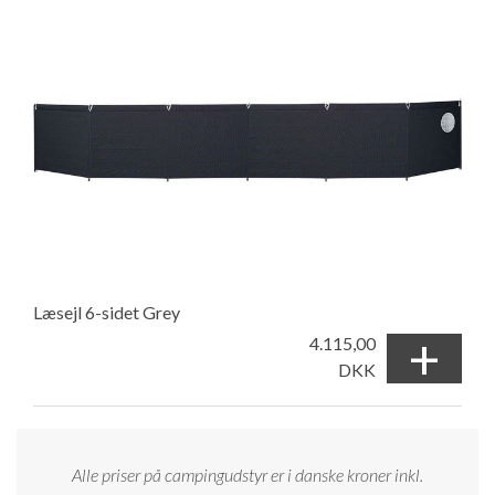
Læsejl 6-sidet Grey
+
4.115,00
DKK
Alle priser på campingudstyr er i danske kroner inkl.