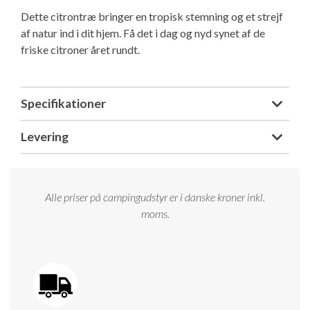
Isabella Opstillingsvejledninger
Dette citrontræ bringer en tropisk stemning og et strejf
GPDR - Optagelse af foto og video
af natur ind i dit hjem. Få det i dag og nyd synet af de
friske citroner året rundt.
GPDR - KG Camping Kundeklub
Specifikationer
Levering
Alle priser på campingudstyr er i danske kroner inkl.
moms.