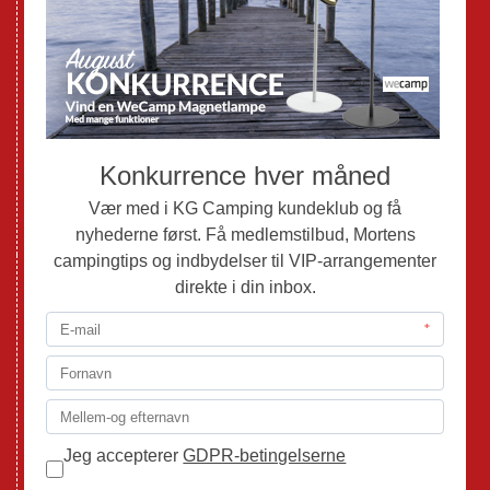
Nye Autocampere og Vans
Brugte Campingvogne
Brugte Autocampere og Vans
Webshop
Værksted
Mortens Campingtips
KG Camping Kundeklub
Nyheder
Adria
Adria Vans
Adria Autocampere
Eriba
Fendt
Hobby
Randger Van
Tabbert