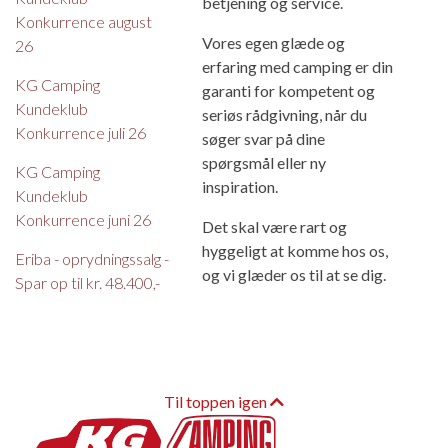
betjening og service.
Konkurrence august
Vores egen glæde og
26
erfaring med camping er din
KG Camping
garanti for kompetent og
Kundeklub
seriøs rådgivning, når du
Konkurrence juli 26
søger svar på dine
spørgsmål eller ny
KG Camping
inspiration.
Kundeklub
Konkurrence juni 26
Det skal være rart og
hyggeligt at komme hos os,
Eriba - oprydningssalg -
og vi glæder os til at se dig.
Spar op til kr. 48.400,-
Til toppen igen