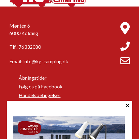
Mønten 6
6000 Kolding
Tlf.: 76332080
Email:
info@kg-camping.dk
Åbningstider
Følg os på Facebook
Handelsbetingelser
Cookie politik
Databeskyttelse GDPR
GPDR - Optagelse af foto og video
Nye Campingvogne