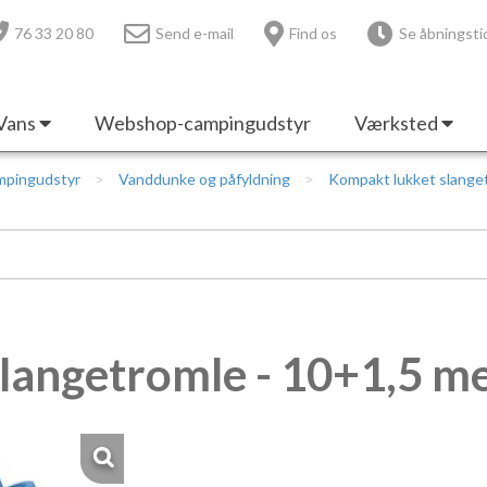
76 33 20 80
Send e-mail
Find os
Se åbningsti
Vans
Webshop-campingudstyr
Værksted
mpingudstyr
Vanddunke og påfyldning
Kompakt lukket slange
langetromle - 10+1,5 m