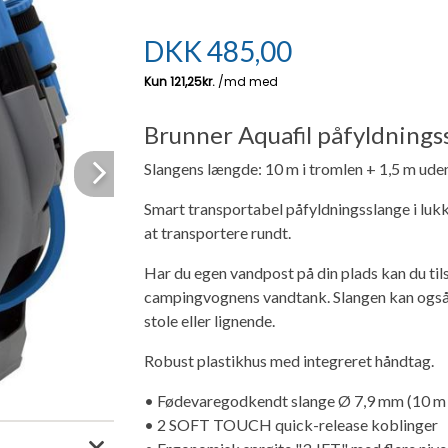
DKK
485,00
Brunner Aquafil påfyldningss
Slangens længde: 10 m i tromlen + 1,5 m uden
Next
Smart transportabel påfyldningsslange i luk
at transportere rundt.
Har du egen vandpost på din plads kan du til
campingvognens vandtank. Slangen kan også b
stole eller lignende.
Robust plastikhus med integreret håndtag.
• Fødevaregodkendt slange Ø 7,9 mm (10 m 
• 2 SOFT TOUCH quick-release koblinger