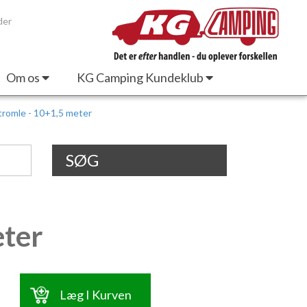
der
Om os
KG Camping Kundeklub
tromle - 10+1,5 meter
SØG
eter
Læg I Kurven