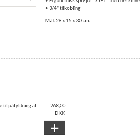
• Ergonomisk sprøjte "3 JET" med flere niv
• 3/4" tilkobling
Mål: 28 x 15 x 30 cm.
til påfyldning af
268,00
DKK
+