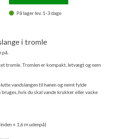
På lager lev. 1-3 dage
lange i tromle
 på.
ket tromle. Tromlen er kompakt, letvægt og nem
slutte vandslangen til hanen og nemt fylde
ruges, hvis du skal vande krukker eller vaske
inden + 1,6 m udenpå)