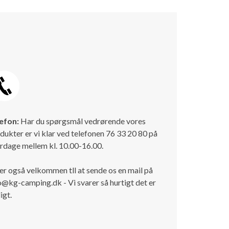
efon:
Har du spørgsmål vedrørende vores
dukter er vi klar ved telefonen 76 33 20 80 på
rdage mellem kl. 10.00-16.00.
er også velkommen tll at sende os en mail på
o@kg-camping.dk - Vi svarer så hurtigt det er
igt.