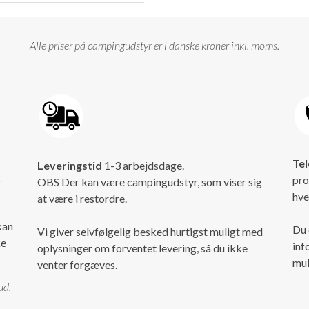
Alle priser på campingudstyr er i danske kroner inkl. moms.
Tel
Leveringstid
1-3 arbejdsdage.
pro
r
OBS Der kan være campingudstyr, som viser sig
hve
at være i restordre.
kan
Du 
Vi giver selvfølgelig besked hurtigst muligt med
ke
inf
oplysninger om forventet levering, så du ikke
mul
venter forgæves.
ud.