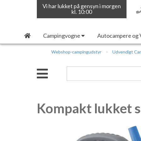
Vi har lukket på gensyn i morgen
kl. 10:00
Campingvogne
Autocampere og 
Webshop-campingudstyr
Udvendigt Ca
Kompakt lukket s