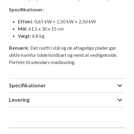
Isabella Opstillingsvejledninger
Specifikationer
:
GPDR - Optagelse af foto og video
Effekt
: 0,65 kW + 1,50 kW + 2,50 kW
Mål
: 61,5 x 30 x 15 cm
GPDR - KG Camping Kundeklub
Vægt
: 6,8 kg
Bemærk
: Det rustfri stål og de aftagelige plader gør
dette komfur både holdbart og nemt at vedligeholde.
Perfekt til udendørs madlavning.
Specifikationer
Levering