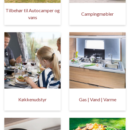
Tilbehør til Autocamper og
Campingmøbler
vans
Køkkenudstyr
Gas | Vand | Varme