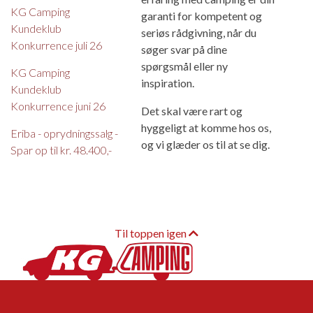
KG Camping
garanti for kompetent og
Kundeklub
seriøs rådgivning, når du
Konkurrence juli 26
søger svar på dine
spørgsmål eller ny
KG Camping
inspiration.
Kundeklub
Konkurrence juni 26
Det skal være rart og
hyggeligt at komme hos os,
Eriba - oprydningssalg -
og vi glæder os til at se dig.
Spar op til kr. 48.400,-
Til toppen igen