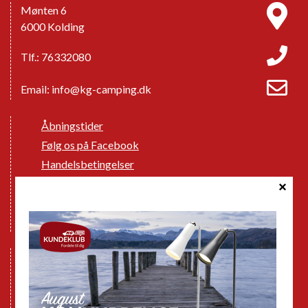
Mønten 6
6000 Kolding
Tlf.: 76332080
Email:
info@kg-camping.dk
Åbningstider
Følg os på Facebook
Handelsbetingelser
Cookie politik
Databeskyttelse GDPR
GPDR - Optagelse af foto og video
Nye Campingvogne
Nye Autocampere og Vans
Brugte Campingvogne