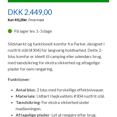
Ny campingvogn - godt at vide
Adria Astella
Next
Hobby Prestige
Adria Coral
Internet i campingvognen
GRØN Virksomhed
DKK
2.449,00
Vil du sælge din campingvogn?
Hobby Maxia
Lille campingvogn
Adria Compact
Aircondition og klimaanlæg
Tuxer måleskemaer
På lager lev. 1-3 dage
Brugte telte og udstyr
Finansiering af campingvogn
Gas-komfort i din campingvogn
Sikker handel
Slidstærkt og funktionelt komfur fra Parker, designet i
Isabella fortelte
Forsikring af campingvogn
E-trailer kontrol- og sikkerhedsapp
rustfrit stål (#304) for langvarig holdbarhed. Dette 2-
Klagemuligheder
blus komfur er ideelt til camping eller udendørs brug,
Camping erhverv
Isabella Fortelte
Byvand - rindende vand i campingvognen
med tændsikring for ekstra sikkerhed og aftagelige
plader for nem rengøring.
Konkurrenceregler
Isabella Lufttelte
3 spændende ideer til campingvognen
Funktioner
:
Handelsbetingelser - webshop
Antal blus
: 2 blus med forskellige effektniveauer.
Isabella weekend- og vinterfortelte
GPS tracker til autocamper og campingvogn
Materiale
: Udført i højkvalitets #304 rustfrit stål.
Cookie & Privatlivspolitik
Tændsikring
: For ekstra sikkerhed under
Isabella fortelte til specialvogne
madlavningen.
Persondata
Aftagelige plader
: Let at rengøre efter brug.