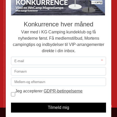
Brugte Autocampere og Vans
Webshop
Værksted
Mortens Campingtips
KG Camping Kundeklub
Nyheder
Adria
Adria Vans
Adria Autocampere
Eriba
Fendt
Hobby
Randger Van
Tabbert
Isabella
1