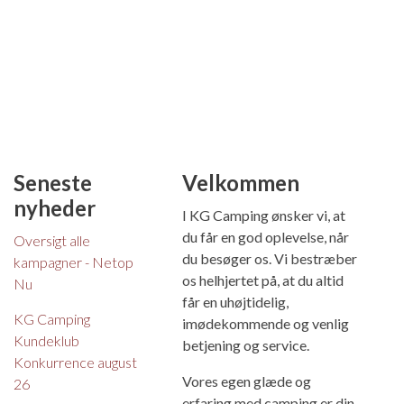
Seneste
Velkommen
nyheder
I KG Camping ønsker vi, at
du får en god oplevelse, når
Oversigt alle
du besøger os. Vi bestræber
kampagner - Netop
os helhjertet på, at du altid
Nu
får en uhøjtidelig,
KG Camping
imødekommende og venlig
Kundeklub
betjening og service.
Konkurrence august
Vores egen glæde og
26
erfaring med camping er din