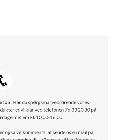
efon:
Har du spørgsmål vedrørende vores
dukter er vi klar ved telefonen 76 33 20 80 på
rdage mellem kl. 10.00-16.00.
er også velkommen tll at sende os en mail på
o@kg-camping.dk - Vi svarer så hurtigt det er