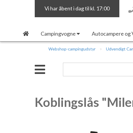
Vi har åbent i dag til kl. 17:00
Campingvogne
Autocampere og 
Webshop-campingudstyr
Udvendigt Ca
Koblingslås "Mil