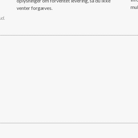
oplysninger om forventet levering, så du ikke
mul
venter forgæves.
ud.