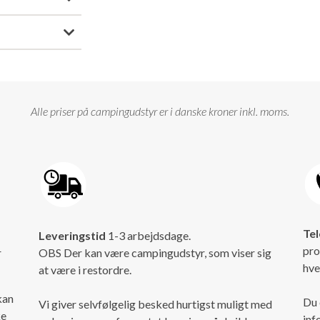
Alle priser på campingudstyr er i danske kroner inkl. moms.
Tel
Leveringstid
1-3 arbejdsdage.
pro
r
OBS Der kan være campingudstyr, som viser sig
hve
at være i restordre.
kan
Du 
Vi giver selvfølgelig besked hurtigst muligt med
ke
inf