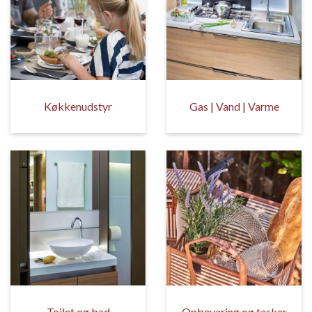
Køkkenudstyr
Gas | Vand | Varme
Toilet og bad
Opbevaring og tasker