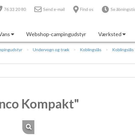
76 33 20 80
Send e-mail
Find os
Se åbningsti
Vans
Webshop-campingudstyr
Værksted
mpingudstyr
Undervogn og træk
Koblingslås
Koblingslås
enco Kompakt"