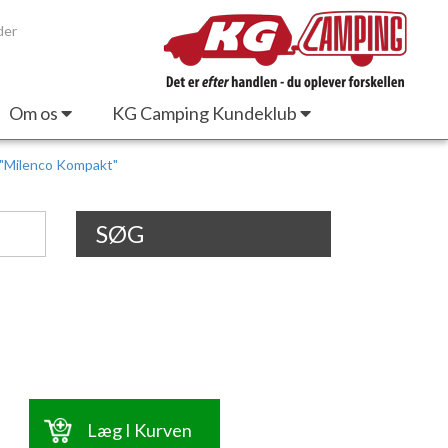
der
Om os
KG Camping Kundeklub
 "Milenco Kompakt"
SØG
Læg I Kurven