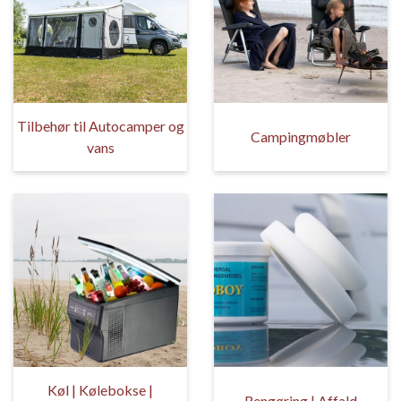
Tilbehør til Autocamper og
Campingmøbler
vans
Køl | Kølebokse |
Rengøring | Affald