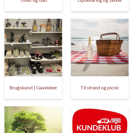
Brugskunst | Gaveideer
Til strand og picnic