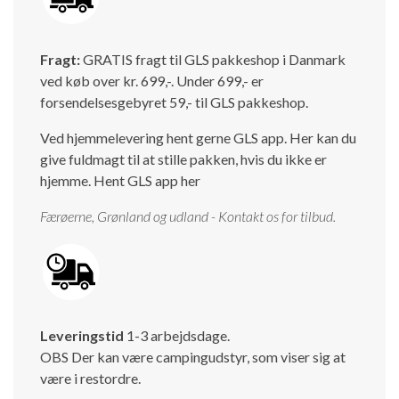
Isabella Opstillingsvejledninger
GPDR - Optagelse af foto og video
Fragt:
GRATIS fragt til GLS pakkeshop i Danmark
ved køb over kr. 699,-. Under 699,- er
GPDR - KG Camping Kundeklub
forsendelsesgebyret 59,- til GLS pakkeshop.
Ved hjemmelevering hent gerne GLS app. Her kan du
give fuldmagt til at stille pakken, hvis du ikke er
hjemme.
Hent GLS app her
Færøerne, Grønland og udland - Kontakt os for tilbud.
Leveringstid
1-3 arbejdsdage.
OBS Der kan være campingudstyr, som viser sig at
være i restordre.