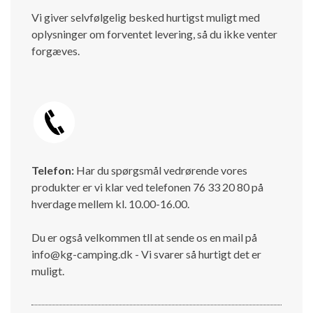
Vi giver selvfølgelig besked hurtigst muligt med
oplysninger om forventet levering, så du ikke venter
forgæves.
Telefon:
Har du spørgsmål vedrørende vores
produkter er vi klar ved telefonen 76 33 20 80 på
hverdage mellem kl. 10.00-16.00.
Du er også velkommen tll at sende os en mail på
info@kg-camping.dk - Vi svarer så hurtigt det er
muligt.