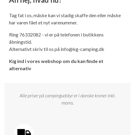
Ny campingvogn - godt at vide
Adria Astella
Next
Hobby Prestige
Adria Coral
Internet i campingvognen
GRØN Virksomhed
Tag fat i os, måske kan vi stadig skaffe den eller måske
Vil du sælge din campingvogn?
Hobby Maxia
Lille campingvogn
Adria Compact
Aircondition og klimaanlæg
har varen fået et nyt varenummer.
Tuxer måleskemaer
Ring 76332082 - vi er på telefonen i butikkens
Brugte telte og udstyr
Finansiering af campingvogn
Gas-komfort i din campingvogn
åbningstid.
Sikker handel
Alternativt skriv til os på
info@kg-camping.dk
Isabella fortelte
Forsikring af campingvogn
E-trailer kontrol- og sikkerhedsapp
Kig ind i vores webshop om du kan finde et
Klagemuligheder
alternativ
Camping erhverv
Isabella Fortelte
Byvand - rindende vand i campingvognen
Konkurrenceregler
Isabella Lufttelte
3 spændende ideer til campingvognen
Alle priser på campingudstyr er i danske kroner inkl.
Handelsbetingelser - webshop
moms.
Isabella weekend- og vinterfortelte
GPS tracker til autocamper og campingvogn
Cookie & Privatlivspolitik
Isabella fortelte til specialvogne
Persondata