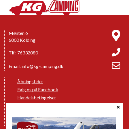
Mønten 6
6000 Kolding
Tlf.: 76332080
Email:
info@kg-camping.dk
Åbningstider
Følg os på Facebook
Handelsbetingelser
Cookie politik
Databeskyttelse GDPR
GPDR - Optagelse af foto og video