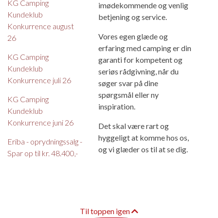
KG Camping
imødekommende og venlig
Kundeklub
betjening og service.
Konkurrence august
Vores egen glæde og
26
erfaring med camping er din
KG Camping
garanti for kompetent og
Kundeklub
seriøs rådgivning, når du
Konkurrence juli 26
søger svar på dine
spørgsmål eller ny
KG Camping
inspiration.
Kundeklub
Konkurrence juni 26
Det skal være rart og
hyggeligt at komme hos os,
Eriba - oprydningssalg -
og vi glæder os til at se dig.
Spar op til kr. 48.400,-
Til toppen igen