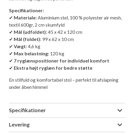
Isabella Opstillingsvejledninger
Specifikationer:
GPDR - Optagelse af foto og video
✔
Materiale:
Aluminium stel, 100 % polyester air mesh,
textil 600gr, 2 cm skumfyld
GPDR - KG Camping Kundeklub
✔
Mål (udfoldet):
45 x 42 x 120 cm
✔
Mål (foldet):
99 x 62 x 10 cm
✔
Vægt:
4,6 kg
✔
Max belastning:
120 kg
✔
7 ryglænspositioner for individuel komfort
✔
Ekstra højt ryglæn for bedre støtte
En stilfuld og komfortabel stol – perfekt til afslapning
under åben himmel
Specifikationer
Levering