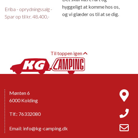
hyggeligt at komme hos os,
Eriba - oprydningssalg -
og vi glæder os til at se dig.
Spar op til kr. 48.400,-
Til toppen igen
Mønten 6
6000 Kolding
Tlf.: 76332080
Email:
info@kg-camping.dk