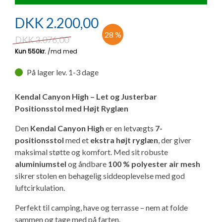
Ny campingvogn - godt at vide
Adria Astella
Next
Hobby Prestige
Adria Coral
Internet i campingvognen
GRØN Virksomhed
DKK
2.200,00
Vil du sælge din campingvogn?
Hobby Maxia
Lille campingvogn
Adria Compact
Aircondition og klimaanlæg
28 %
DKK
3.076,00
Tuxer måleskemaer
Brugte telte og udstyr
Finansiering af campingvogn
Gas-komfort i din campingvogn
På lager lev. 1-3 dage
Sikker handel
Isabella fortelte
Forsikring af campingvogn
E-trailer kontrol- og sikkerhedsapp
Kendal Canyon High – Let og Justerbar
Klagemuligheder
Positionsstol med Højt Ryglæn
Camping erhverv
Isabella Fortelte
Byvand - rindende vand i campingvognen
Den
Kendal Canyon High
er en letvægts
7-
Konkurrenceregler
positionsstol
med et
ekstra højt ryglæn
, der giver
Isabella Lufttelte
3 spændende ideer til campingvognen
maksimal støtte og komfort. Med sit robuste
Handelsbetingelser - webshop
aluminiumstel
og åndbare
100 % polyester air mesh
Isabella weekend- og vinterfortelte
GPS tracker til autocamper og campingvogn
sikrer stolen en behagelig siddeoplevelse med god
luftcirkulation.
Cookie & Privatlivspolitik
Isabella fortelte til specialvogne
Perfekt til camping, have og terrasse – nem at folde
Persondata
sammen og tage med på farten.