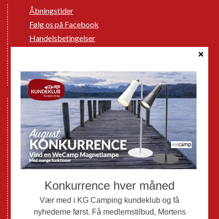
Åbningstider
Følg os på Facebook
Handelsbetingelser
Cookie politik
Databeskyttelse GDPR
GPDR - Optagelse af foto og video
Nye Campingvogne
Nye Autocampere og Vans
Brugte Campingvogne
Brugte Autocampere og Vans
Webshop
Værksted
Mortens Campingtips
KG Camping Kundeklub
Nyheder