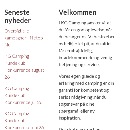
Seneste
Velkommen
nyheder
I KG Camping ønsker vi, at
du får en god oplevelse, når
Oversigt alle
du besøger os. Vi bestræber
kampagner - Netop
os helhjertet på, at du altid
Nu
får en uhøjtidelig,
KG Camping
imødekommende og venlig
Kundeklub
betjening og service.
Konkurrence august
Vores egen glæde og
26
erfaring med camping er din
KG Camping
garanti for kompetent og
Kundeklub
seriøs rådgivning, når du
Konkurrence juli 26
søger svar på dine
spørgsmål eller ny
KG Camping
inspiration.
Kundeklub
Konkurrence juni 26
Det skal være rart og