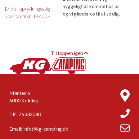
hyggeligt at komme hos os,
Eriba - oprydningssalg -
og vi glæder os til at se dig.
Spar op til kr. 48.400,-
Til toppen igen
Mønten 6
6000 Kolding
Tlf.: 76332080
Email:
info@kg-camping.dk