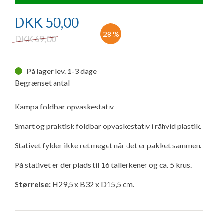
Ny campingvogn - godt at vide
Adria Astella
Next
Hobby Prestige
Adria Coral
Internet i campingvognen
GRØN Virksomhed
DKK
50,00
Vil du sælge din campingvogn?
Hobby Maxia
Lille campingvogn
Adria Compact
Aircondition og klimaanlæg
28 %
DKK
69,00
Tuxer måleskemaer
Brugte telte og udstyr
Finansiering af campingvogn
Gas-komfort i din campingvogn
På lager lev. 1-3 dage
Sikker handel
Begrænset antal
Isabella fortelte
Forsikring af campingvogn
E-trailer kontrol- og sikkerhedsapp
Klagemuligheder
Kampa foldbar opvaskestativ
Camping erhverv
Isabella Fortelte
Byvand - rindende vand i campingvognen
Smart og praktisk foldbar opvaskestativ i råhvid plastik.
Konkurrenceregler
Isabella Lufttelte
3 spændende ideer til campingvognen
Stativet fylder ikke ret meget når det er pakket sammen.
Handelsbetingelser - webshop
På stativet er der plads til 16 tallerkener og ca. 5 krus.
Isabella weekend- og vinterfortelte
GPS tracker til autocamper og campingvogn
Størrelse:
H29,5 x B32 x D15,5 cm.
Cookie & Privatlivspolitik
Isabella fortelte til specialvogne
Persondata