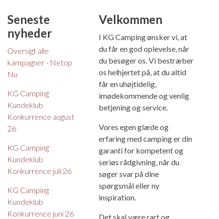
Seneste
Velkommen
nyheder
I KG Camping ønsker vi, at
du får en god oplevelse, når
Oversigt alle
du besøger os. Vi bestræber
kampagner - Netop
os helhjertet på, at du altid
Nu
får en uhøjtidelig,
KG Camping
imødekommende og venlig
Kundeklub
betjening og service.
Konkurrence august
Vores egen glæde og
26
erfaring med camping er din
KG Camping
garanti for kompetent og
Kundeklub
seriøs rådgivning, når du
Konkurrence juli 26
søger svar på dine
spørgsmål eller ny
KG Camping
inspiration.
Kundeklub
Konkurrence juni 26
Det skal være rart og