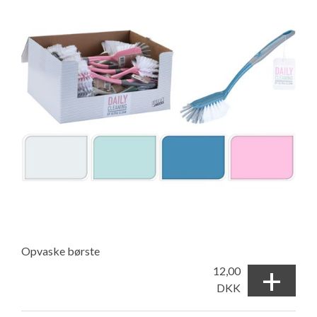
Opvaske børste
+
12,00
DKK