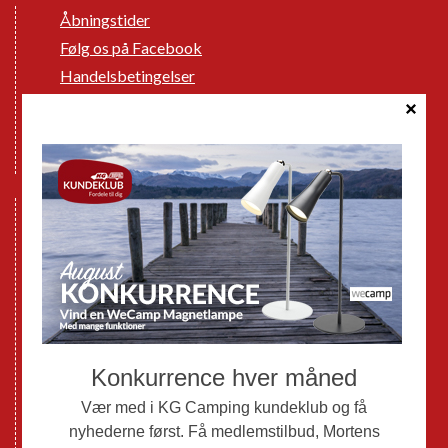
Åbningstider
Følg os på Facebook
Handelsbetingelser
Cookie politik
Databeskyttelse GDPR
GPDR - Optagelse af foto og video
Nye Campingvogne
Nye Autocampere og Vans
Brugte Campingvogne
Brugte Autocampere og Vans
Webshop
Værksted
Mortens Campingtips
KG Camping Kundeklub
Nyheder