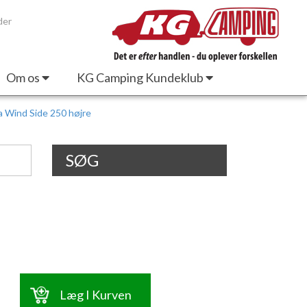
der
Om os
KG Camping Kundeklub
la Wind Side 250 højre
SØG
Læg I Kurven