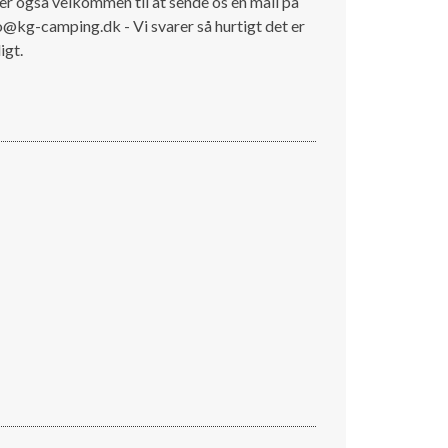
er også velkommen tll at sende os en mail på
o@kg-camping.dk - Vi svarer så hurtigt det er
igt.