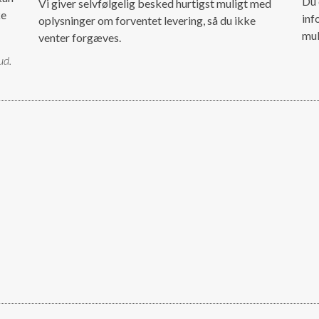
Du 
Vi giver selvfølgelig besked hurtigst muligt med
ke
inf
oplysninger om forventet levering, så du ikke
mul
venter forgæves.
ud.