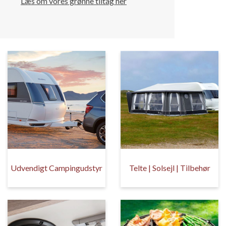
Læs om vores grønne tiltag her
Udvendigt Campingudstyr
Telte | Solsejl | Tilbehør