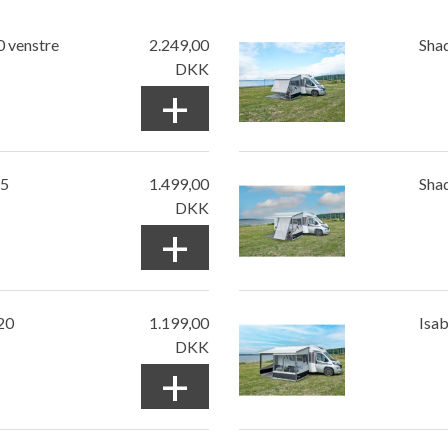
0 venstre
2.249,00
Sha
DKK
+
45
1.499,00
Sha
DKK
+
20
1.199,00
Isab
DKK
+