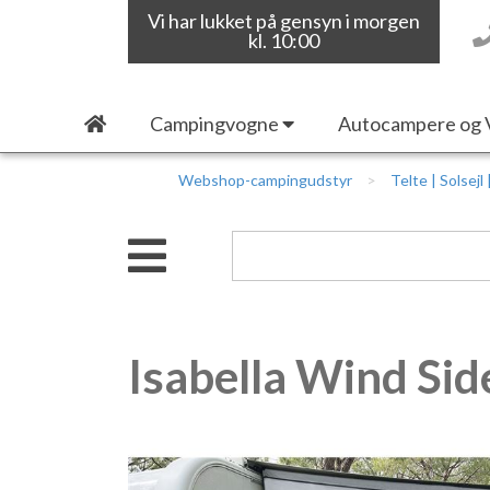
Vi har lukket på gensyn i morgen
kl. 10:00
Campingvogne
Autocampere og 
Webshop-campingudstyr
Telte | Solsejl
Isabella Wind Sid