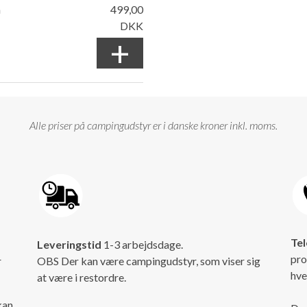
n
499,00
DKK
+
Alle priser på campingudstyr er i danske kroner inkl. moms.
Tel
Leveringstid
1-3 arbejdsdage.
pro
r
OBS Der kan være campingudstyr, som viser sig
hve
at være i restordre.
kan