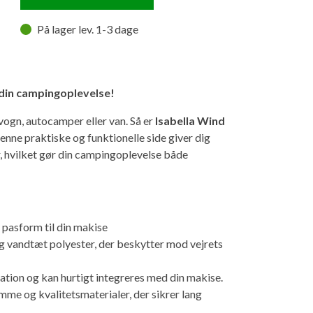
På lager lev. 1-3 dage
l din campingoplevelse!
ogn, autocamper eller van. Så er
Isabella Wind
Denne praktiske og funktionelle side giver dig
, hvilket gør din campingoplevelse både
 pasform til din makise
- og vandtæt polyester, der beskytter mod vejrets
llation og kan hurtigt integreres med din makise.
me og kvalitetsmaterialer, der sikrer lang