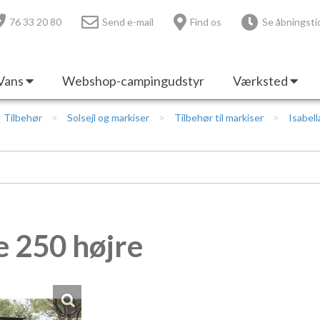
76 33 20 80
Send e-mail
Find os
Se åbningsti
Vans
Webshop-campingudstyr
Værksted
 | Tilbehør
Solsejl og markiser
Tilbehør til markiser
Isabel
e 250 højre