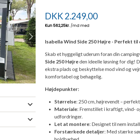
DKK
2.249,00
Next
Isabella Wind Side 250 Højre - Perfekt ti
Skab et hyggeligt uderum foran din campingv
Side 250 Højre
den ideelle løsning for dig! 
ekstra plads og beskyttelse mod vind og vejr
komfortabel og behagelig.
Højdepunkter:
Størrelse
: 250 cm, højrevendt – perfekt
Materiale
: Fremstillet i kraftigt, vind
udfordringer.
Let at montere
: Designet til nem insta
Forstærkede detaljer
: Med stærke søm
holdbarhed.