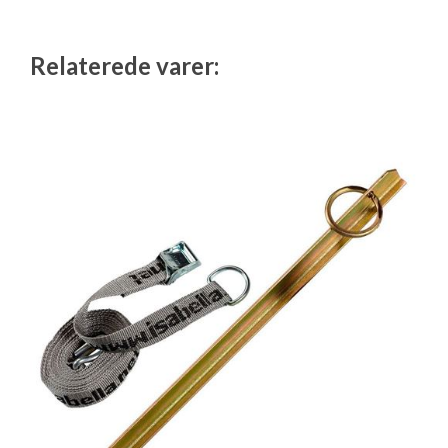
Isabella Opstillingsvejledninger
GPDR - Optagelse af foto og video
Relaterede varer:
GPDR - KG Camping Kundeklub