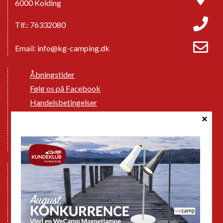
6000 Kolding
Tlf.: 76332080
Email:
info@kg-camping.dk
Åbningstider
Følg os på Facebook
Handelsbetingelser
Cookie politik
Databeskyttelse GDPR
GPDR - Optagelse af foto og video
Nye Campingvogne
Nye Autocampere og Vans
Brugte Campingvogne
Brugte Autocampere og Vans