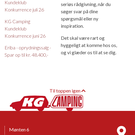
Kundeklub
seriøs rådgivning, når du
Konkurrence juli 26
søger svar på dine
spørgsmål eller ny
KG Camping
inspiration.
Kundeklub
Konkurrence juni 26
Det skal være rart og
hyggeligt at komme hos os,
Eriba - oprydningssalg -
og vi glæder os til at se dig.
Spar op til kr. 48.400,-
Til toppen igen
Mønten 6