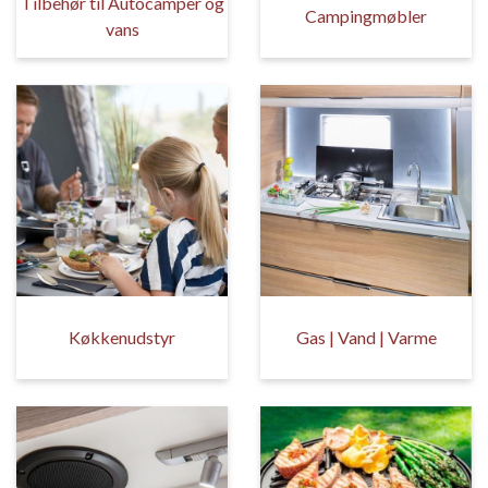
Tilbehør til Autocamper og
Campingmøbler
vans
Køkkenudstyr
Gas | Vand | Varme